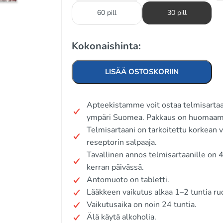
60 pill
30 pill
Kokonaishinta:
LISÄÄ OSTOSKORIIN
Apteekistamme voit ostaa telmisartaan
ympäri Suomea. Pakkaus on huomaama
Telmisartaani on tarkoitettu korkean v
reseptorin salpaaja.
Tavallinen annos telmisartaanille on
kerran päivässä.
Antomuoto on tabletti.
Lääkkeen vaikutus alkaa 1–2 tuntia ru
Vaikutusaika on noin 24 tuntia.
Älä käytä alkoholia.