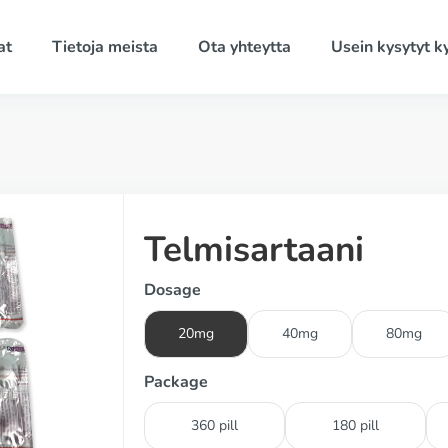
at
Tietoja meista
Ota yhteytta
Usein kysytyt 
Telmisartaani
Dosage
20mg
40mg
80mg
Package
360 pill
180 pill