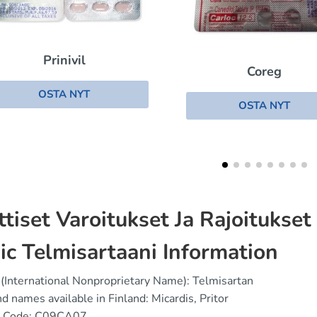
Zestril
Coreg
OSTA NYT
OSTA NYT
ittiset Varoitukset Ja Rajoitukset
ic Telmisartaani Information
(International Nonproprietary Name): Telmisartan
d names available in Finland: Micardis, Pritor
 Code: C09CA07