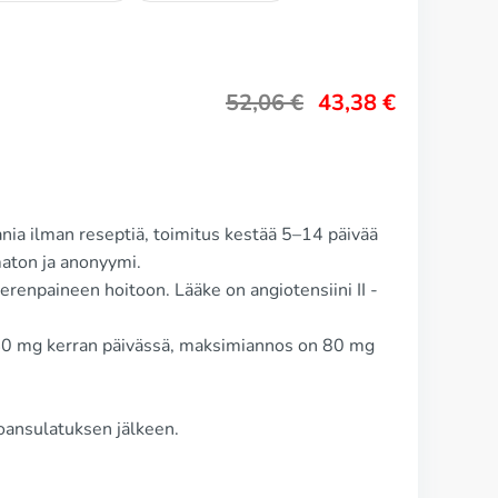
52,06
€
43,38
€
ia ilman reseptiä, toimitus kestää 5–14 päivää
ton ja anonyymi.
erenpaineen hoitoon. Lääke on angiotensiini II -
 40 mg kerran päivässä, maksimiannos on 80 mg
oansulatuksen jälkeen.