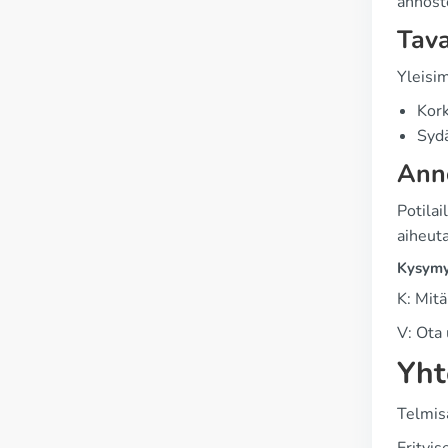
annoste
Tav
Yleisi
Kork
Sydä
Ann
Potilai
aiheuta
Kysymy
K: Mit
V: Ota
Yht
Telmisa