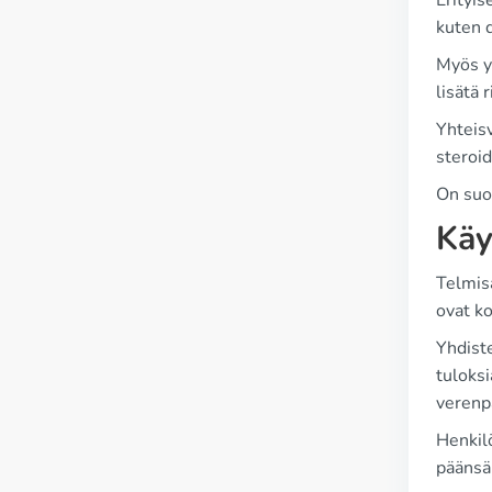
Erityis
kuten d
Myös yh
lisätä 
Yhteisv
steroi
On suos
Käy
Telmis
ovat ko
Yhdist
tuloksi
verenpa
Henkilö
päänsä