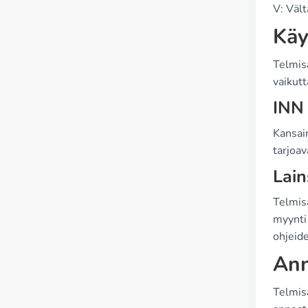
V: Vält
Käy
Telmisa
vaikutt
INN
Kansain
tarjoa
Lain
Telmisa
myynti 
ohjeid
Ann
Telmis