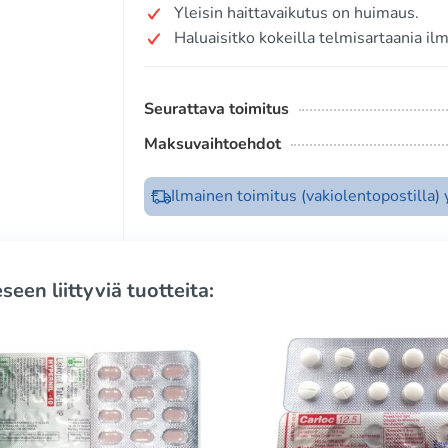
Yleisin haittavaikutus on huimaus.
Haluaisitko kokeilla telmisartaania il
Seurattava toimitus
Maksuvaihtoehdot
Ilmainen toimitus (vakiolentopostilla)
seen liittyviä tuotteita: