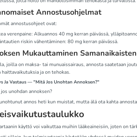
lussa, jotta hoito on mahdollisimman tehokasta ja turvallista.
anomaiset Annostusohjelmat
mmät annostusohjeet ovat:
ea verenpaine: Alkuannos 40 mg kerran päivässä, ylläpitoann
ntautien riskin vähentäminen: 80 mg kerran päivässä.
oksen Mukauttaminen Samanaikaisten 
lla, joilla on maksa- tai munuaissairaus, annosta saatetaan jou
 haittavaikutuksia ja on tehokas.
s Ja Vastaus — "Mitä Jos Unohtan Annoksen?"
ä jos unohdan annoksen?
 unohtunut annos heti kun muistat, mutta älä ota kahta annosta
eisvaikutustaulukko
rtaanin käyttö voi vaikuttaa muihin lääkeaineisiin, joten on t