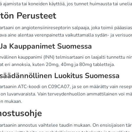
ä ajamista tai koneiden käyttöä, jos tunnet huimausta tai uneli
tön Perusteet
rtaani on angiotensiinireseptorin salpaaja, joka toimii pääas
ava aine alentaa verenpainetta vaikuttamalla sydän- ja verisuo
 Ja Kauppanimet Suomessa
välinen kauppanimi (INN) telmisartaani on laajalti tunnettu n
vat eri annoksia, kuten 20mg, 40mg ja 80mg tabletteja.
säädännöllinen Luokitus Suomessa
rtaanin ATC-koodi on C09CA07, ja se on määrätty vain reseptil
on luvanvaraista. Vain terveydenhuollon ammattilainen voi määr
en mukaan.
ostusohje
artaanin annostus vaihtelee taudin mukaan. On ensisijaisen tär