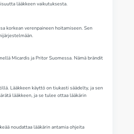
aisuutta lääkkeen vaikutuksesta.
iassa korkean verenpaineen hoitamiseen. Sen
nijärjestelmään.
imellä Micardis ja Pritor Suomessa. Nämä brändit
lä. Lääkkeen käyttö on tiukasti säädelty, ja sen
ätä lääkkeen, ja se tulee ottaa lääkärin
keää noudattaa lääkärin antamia ohjeita