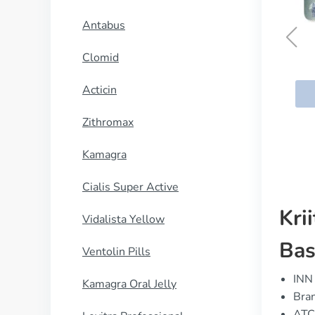
Antabus
Clomid
Prinivil
Acticin
OSTA NYT
Zithromax
Kamagra
Cialis Super Active
Kri
Vidalista Yellow
Bas
Ventolin Pills
INN 
Kamagra Oral Jelly
Bran
ATC