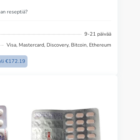
man reseptiä?
9-21 päivää
Visa, Mastercard, Discovery, Bitcoin, Ethereum
 yli €172.19