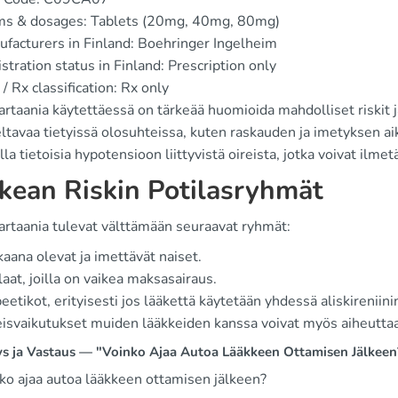
ms & dosages: Tablets (20mg, 40mg, 80mg)
facturers in Finland: Boehringer Ingelheim
stration status in Finland: Prescription only
/ Rx classification: Rx only
rtaania käytettäessä on tärkeää huomioida mahdolliset riskit j
ltavaa tietyissä olosuhteissa, kuten raskauden ja imetyksen aika
lla tietoisia hypotensioon liittyvistä oireista, jotka voivat ilmet
kean Riskin Potilasryhmät
artaania tulevat välttämään seuraavat ryhmät:
aana olevat ja imettävät naiset.
laat, joilla on vaikea maksasairaus.
eetikot, erityisesti jos lääkettä käytetään yhdessä aliskireniini
isvaikutukset muiden lääkkeiden kanssa voivat myös aiheutta
s ja Vastaus — "Voinko Ajaa Autoa Lääkkeen Ottamisen Jälkeen
nko ajaa autoa lääkkeen ottamisen jälkeen?