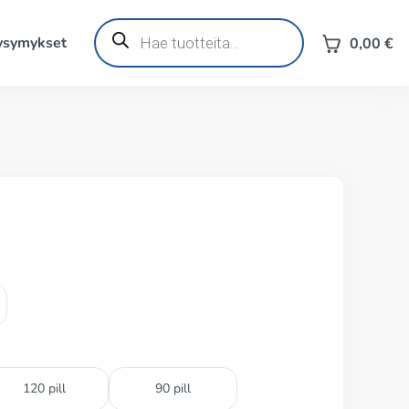
Products
search
kysymykset
0,00
€
120 pill
90 pill