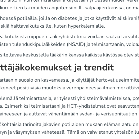
esti silloin, kun telmisartaania käytetään yhdessä muiden vere
iureettien tai muiden angiotensiini II -salpaajien kanssa, on ma
dessä potilailla, joilla on diabetes ja jotka käyttävät aliskiren
riskiä haittavaikutuksille, kuten hyperkalemialle.
aikutuksista riippuen lääkeyhdistelmiä voidaan säätää tai valita 
disten tulehduskipulääkkeiden (NSAID) ja telmisartaanin, voida
iteltavaa keskustella lääkärin kanssa kaikista käytössä olevist
ttäjäkokemukset ja trendit
artaanin suosio on kasvamassa, ja käyttäjät kertovat useimmit
keneet positiivisia muutoksia verenpaineessa ilman merkittäviä
elemällä telmisartaania, erityisesti yhdistelmävalmisteissa, p
a. Esimerkiksi telmisartaani ja HCT-yhdistelmät ovat saavuttan
ineeseen ja auttavat vähentämään sydän- ja verisuonitautien r
kohtaisia tarinoita jakavien potilaiden mukaan elämänlaatu on
ryn ja väsymyksen vähetessä. Tämä on vahvistanut yhteisön l