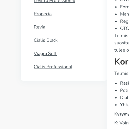
Levitra Professional
For
Propecia
Manu
Regi
Revia
OTC 
Telmisa
Cialis Black
suosite
tulee o
Viagra Soft
Kor
Cialis Professional
Telmis
Rask
Poti
Diab
Yhte
Kysymy
K: Voi