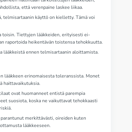
npaineen hallintaan tarkoitettujen lääkkeiden,
hdollista, että verenpaine laskee liikaa.
iä, telmisartaanin käyttö on kielletty. Tämä voi
toisin. Tiettyjen lääkkeiden, erityisesti ei-
an raportoida heikentävän toistensa tehokkuutta.
a lääkkeistä ennen telmisartaanin aloittamista.
en lääkkeen erinomaisesta toleranssista. Monet
 haittavaikutuksia.
otilaat ovat huomanneet entistä parempia
eet suosiota, koska ne vaikuttavat tehokkaasti
iskiä.
 parantunut merkittävästi, oireiden kuten
uottamusta lääkkeeseen.