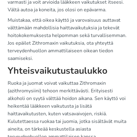
varmasti ja voit arvioida lääkkeen vaikutukset itseesi.
Vältä autoa ja koneita, jos olosi on epävarma.
Muistakaa, että oikea käyttö ja varovaisuus auttavat
välttämään mahdollisia haittavaikutuksia ja tekevät
hoitokokemuksesta helpomman sekä turvallisemman.
Jos epäilet Zithromaxin vaikutuksia, ota yhteyttä
terveydenhuollon ammattilaiseen oikean tiedon
saamiseksi.
Yhteisvaikutustaulukko
Ruoka ja juomat voivat vaikuttaa Zithromaxin
(azithromysiini) tehoon merkittävästi. Erityisesti
alkoholi on syytä välttää hoidon aikana. Sen käyttö voi
heikentää lääkkeen vaikutusta ja lisätä
haittavaikutusten, kuten vatsavaivojen, riskiä.
Kulutettaessa ruokaa tai juomia, jotka sisältävät muita
aineita, on tärkeää keskustella asiasta
terveydenhuollon ammattilaisen kanssa.