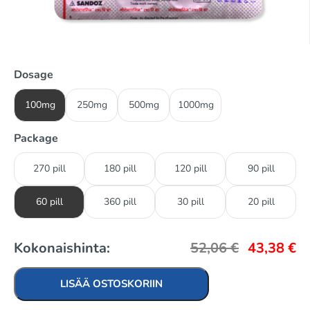
Dosage
100mg
250mg
500mg
1000mg
Package
270 pill
180 pill
120 pill
90 pill
60 pill
360 pill
30 pill
20 pill
Kokonaishinta:
52,06
€
43,38
€
LISÄÄ OSTOSKORIIN