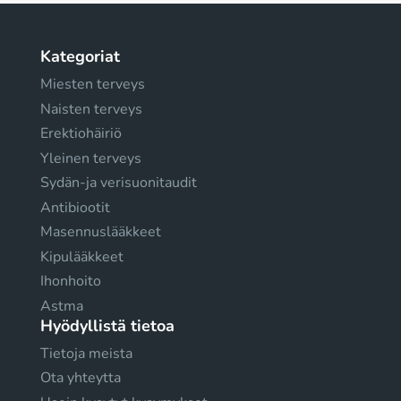
Kategoriat
Miesten terveys
Naisten terveys
Erektiohäiriö
Yleinen terveys
Sydän-ja verisuonitaudit
Antibiootit
Masennuslääkkeet
Kipulääkkeet
Ihonhoito
Astma
Hyödyllistä tietoa
Tietoja meista
Ota yhteytta