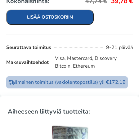
Kokonaishinta:
47,74
€
39,78
€
LISÄÄ OSTOSKORIIN
Seurattava toimitus
9-21 päivää
Visa, Mastercard, Discovery,
Maksuvaihtoehdot
Bitcoin, Ethereum
Ilmainen toimitus (vakiolentopostilla) yli €172.19
Aiheeseen liittyviä tuotteita: