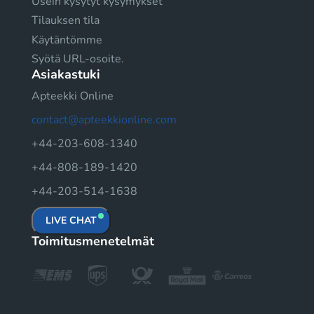
Usein kysytyt kysymykset
Tilauksen tila
Käytäntömme
Syötä URL-osoite.
Asiakastuki
Apteekki Online
contact@apteekkionline.com
+44-203-608-1340
+44-808-189-1420
+44-203-514-1638
LIVE CHAT
Toimitusmenetelmät