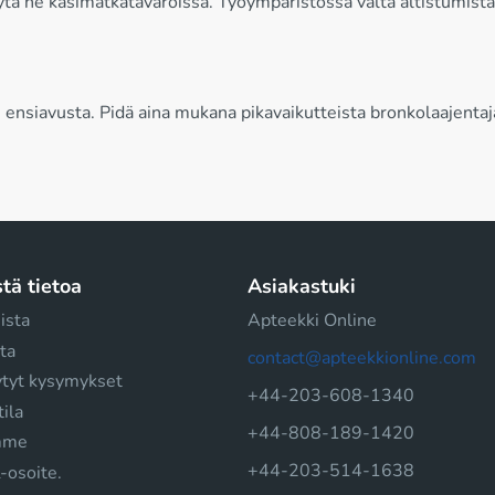
ytä ne käsimatkatavaroissa. Työympäristössä vältä altistumista 
siavusta. Pidä aina mukana pikavaikutteista bronkolaajentajaa j
tä tietoa
Asiakastuki
ista
Apteekki Online
ta
contact@apteekkionline.com
ytyt kysymykset
+44-203-608-1340
tila
+44-808-189-1420
mme
+44-203-514-1638
-osoite.