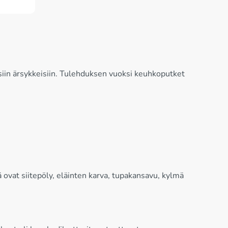
isiin ärsykkeisiin. Tulehduksen vuoksi keuhkoputket
tä ovat siitepöly, eläinten karva, tupakansavu, kylmä