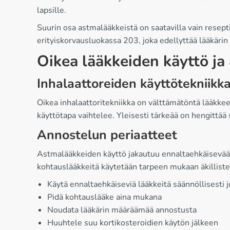
lapsille.
Suurin osa astmalääkkeistä on saatavilla vain resept
erityiskorvausluokassa 203, joka edellyttää lääkärin
Oikea lääkkeiden käyttö ja
Inhalaattoreiden käyttötekniikk
Oikea inhalaattoritekniikka on välttämätöntä lääkkeen
käyttötapa vaihtelee. Yleisesti tärkeää on hengittää s
Annostelun periaatteet
Astmalääkkeiden käyttö jakautuu ennaltaehkäisevään 
kohtauslääkkeitä käytetään tarpeen mukaan äkilliste
Käytä ennaltaehkäiseviä lääkkeitä säännöllisesti j
Pidä kohtauslääke aina mukana
Noudata lääkärin määräämää annostusta
Huuhtele suu kortikosteroidien käytön jälkeen