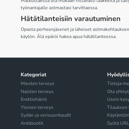
Matkustaessa ota mukaan riittävästi lääkkeitä ja säil
työnantajalle astmastasi tarvittaessa.
Hätätilanteisiin varautuminen
Opasta perheenjäsenet ja läheiset astmakohtauksen en
käytön. Älä epäröi hakea apua hätätilanteessa.
Kategoriat
Hyödyllis
Miesten terveys
Tietoja me
Naisten terveys
Ota yhteyt
Erektiohäiriö
Usein kys
Yleinen terveys
Tilauksen 
Sydän-ja verisuonitaudit
Käytäntö
Antibiootit
Syötä URL