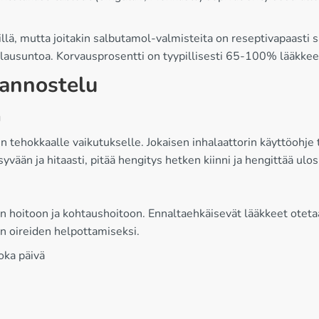
illä, mutta joitakin salbutamol-valmisteita on reseptivapaasti s
 lausuntoa. Korvausprosentti on tyypillisesti 65-100% lääkkeen
 annostelu
a
 tehokkaalle vaikutukselle. Jokaisen inhalaattorin käyttöohje tul
yvään ja hitaasti, pitää hengitys hetken kiinni ja hengittää ulos 
hoitoon ja kohtaushoitoon. Ennaltaehkäisevät lääkkeet otetaa
n oireiden helpottamiseksi.
oka päivä