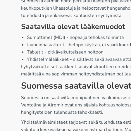
Suomessa astman hoito perustuu kahteen päälääkeryhm
keuhkoputkien lihassoluja ja helpottavat hengenahdi
tulehdusta ja ehkäisevät kohtausten syntymistä.
Saatavilla olevat lääkemuodot
Sumuttimet (MDI) - nopea ja tehokas toiminta
Jauheinhalaattorit - helppo käyttää, ei vaadi koord
Tabletit - pitkävaikutteiseen hoitoon
Yhdistelmälääkkeet - sisältävät sekä avaavaa ett
Lyhytvaikutteiset lääkkeet sopivat akuuttien oireide
määrittää aina sopivimman hoitoyhdistelmän potilaa
Suomessa saatavilla oleva
Suomessa on saatavilla monipuolinen valikoima astmal
Ventoline ja Airomir ovat ensisijaisia kohtaushoidos
hengitysteiden tulehdusta tehokkaasti.
Yhdistelmävalmisteet tarjoavat sekä tulehdusta estä
valintoja keskivaikean ja vaikean astman hoitoon. Mo