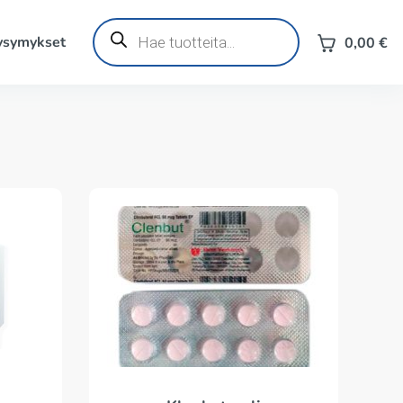
Products
search
kysymykset
0,00
€