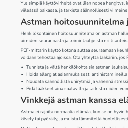
Yleisimpiä käyttövirheitä ovat liian nopea hengitys,
viileässä paikassa, ja tarkista säännöllisesti viimein
Astman hoitosuunnitelma j
Henkilökohtainen hoitosuunnitelma on astman hallinna
oireiden seurannasta ja toimintaohjeista eri tilanteis
PEF-mittarin käyttö kotona auttaa seuraamaan keuhko
voidaan tehostaa ajoissa. Ota yhteyttä lääkäriin, jos
Tunnista ja vältä henkilökohtaisia astman laukaisu
Hoida allergiat asianmukaisesti antihistamiineilla
Noudata säännöllistä unirytmiä ja vähennä stress
Pidä lääkkeet aina saatavilla ja tarkista niiden vo
Vinkkejä astman kanssa e
Astma ei rajoita normaalia elämää, kun se on hyvin ho
kävely tai pyöräily, ja muista lämmitellä huolellisest