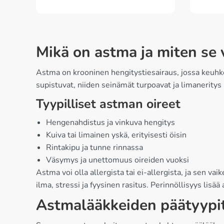
Mikä on astma ja miten se 
Astma on krooninen hengitystiesairaus, jossa keuhkop
supistuvat, niiden seinämät turpoavat ja limaneritys 
Tyypilliset astman oireet
Hengenahdistus ja vinkuva hengitys
Kuiva tai limainen yskä, erityisesti öisin
Rintakipu ja tunne rinnassa
Väsymys ja unettomuus oireiden vuoksi
Astma voi olla allergista tai ei-allergista, ja sen va
ilma, stressi ja fyysinen rasitus. Perinnöllisyys lisää
Astmalääkkeiden päätyypi