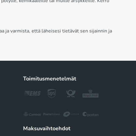
pölylle, kemikaaleille tai muille ärsykkeille. Kerro
a varmista, että läheisesi tietävät sen sijainnin ja
Toimitusmenetelmät
Maksuvaihtoehdot