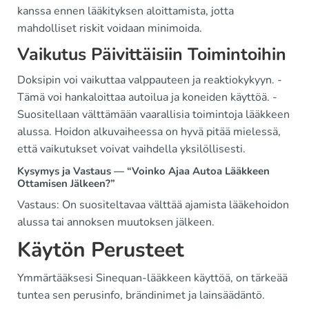
kanssa ennen lääkityksen aloittamista, jotta
mahdolliset riskit voidaan minimoida.
Vaikutus Päivittäisiin Toimintoihin
Doksipin voi vaikuttaa valppauteen ja reaktiokykyyn. -
Tämä voi hankaloittaa autoilua ja koneiden käyttöä. -
Suositellaan välttämään vaarallisia toimintoja lääkkeen
alussa. Hoidon alkuvaiheessa on hyvä pitää mielessä,
että vaikutukset voivat vaihdella yksilöllisesti.
Kysymys ja Vastaus — “Voinko Ajaa Autoa Lääkkeen
Ottamisen Jälkeen?”
Vastaus: On suositeltavaa välttää ajamista lääkehoidon
alussa tai annoksen muutoksen jälkeen.
Käytön Perusteet
Ymmärtääksesi Sinequan-lääkkeen käyttöä, on tärkeää
tuntea sen perusinfo, brändinimet ja lainsäädäntö.