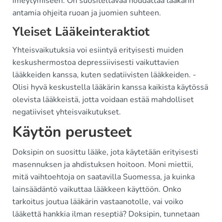
imeytymiseen. On suositeltavaa noudattaa lääkärin
antamia ohjeita ruoan ja juomien suhteen.
Yleiset Lääkeinteraktiot
Yhteisvaikutuksia voi esiintyä erityisesti muiden
keskushermostoa depressiivisesti vaikuttavien
lääkkeiden kanssa, kuten sedatiivisten lääkkeiden. -
Olisi hyvä keskustella lääkärin kanssa kaikista käytössä
olevista lääkkeistä, jotta voidaan estää mahdolliset
negatiiviset yhteisvaikutukset.
Käytön perusteet
Doksipin on suosittu lääke, jota käytetään erityisesti
masennuksen ja ahdistuksen hoitoon. Moni miettii,
mitä vaihtoehtoja on saatavilla Suomessa, ja kuinka
lainsäädäntö vaikuttaa lääkkeen käyttöön. Onko
tarkoitus joutua lääkärin vastaanotolle, vai voiko
lääkettä hankkia ilman reseptiä? Doksipin, tunnetaan