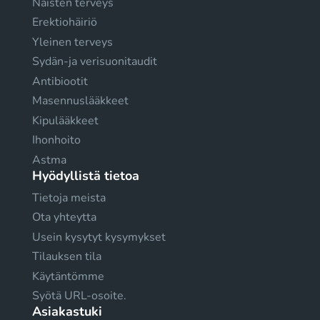
Naisten terveys
Erektiohäiriö
Yleinen terveys
Sydän-ja verisuonitaudit
Antibiootit
Masennuslääkkeet
Kipulääkkeet
Ihonhoito
Astma
Hyödyllistä tietoa
Tietoja meista
Ota yhteytta
Usein kysytyt kysymykset
Tilauksen tila
Käytäntömme
Syötä URL-osoite.
Asiakastuki