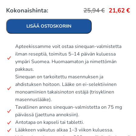
Kokonaishinta:
25,94
€
21,62
€
LISÄÄ OSTOSKORIIN
Apteekissamme voit ostaa sinequan-valmistetta
ilman reseptiä, toimitus 5–14 päivän kuluessa
ympäri Suomea. Huomaamaton ja nimettömän
pakkaus.
Sinequan on tarkoitettu masennuksen ja
ahdistuksen hoitoon. Lääke on ei-selektiivinen
monoamiinien takaisinoton estäjä (trisyklinen
masennuslääke).
Tavallinen annos sinequan-valmistetta on 75 mg
päivässä (jaettuna annoksiin).
Antotapa on kapseli tai tabletti.
Lääkkeen vaikutus alkaa 1–3 viikon kuluessa.