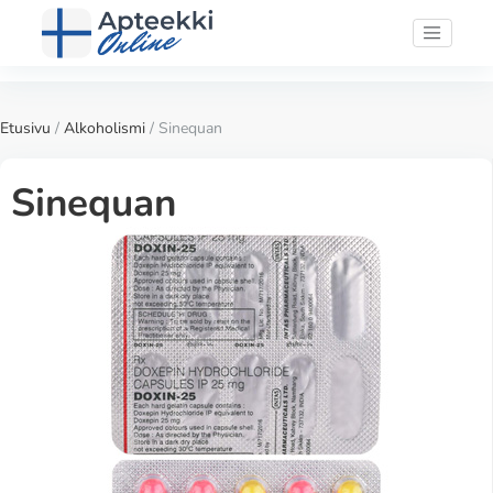
Etusivu
/
Alkoholismi
/ Sinequan
Sinequan