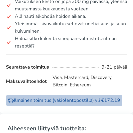
Vaikutuksen kesto on jopa 300 mg päivässä, yleensä
muutamasta kuukaudesta vuoteen.
Älä nauti alkoholia hoidon aikana.
Yleisimmät sivuvaikutukset ovat uneliaisuus ja suun
kuivuminen.
Haluaisitko kokeilla sinequan-valmistetta ilman
reseptiä?
Seurattava toimitus
9-21 päivää
Visa, Mastercard, Discovery,
Maksuvaihtoehdot
Bitcoin, Ethereum
Ilmainen toimitus (vakiolentopostilla) yli €172.19
Aiheeseen liittyviä tuotteita: