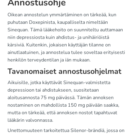
Annostusohje
Oikean annostelun ymmärtäminen on tärkeää, kun
puhutaan Doxepinista, kaupalliselta nimeltään
Sinequan. Tämä lääkehoito on suunniteltu auttamaan
niin depressiosta kuin ahdistus- ja unihäiriöistä
kärsiviä. Kuitenkin, jokaisen käyttäjän tilanne on
ainutlaatuinen, ja annostelua tulee soveltaa erityisesti
henkilön terveydentilan ja iän mukaan.
Tavanomaiset annostusohjelmat
Aikuisille, jotka käyttävät Sinequan-valmistetta
depressioon tai ahdistukseen, suositetaan
aloitusannosta 75 mg päivässä. Tämän annoksen
nostaminen on mahdollista 150 mg päivään saakka,
mutta on tärkeää, että annoksen nostot tapahtuvat
lääkärin valvonnassa.
Unettomuuteen tarkoitettua Silenor-brändiä, jossa on