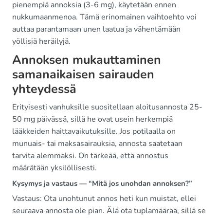
pienempiä annoksia (3-6 mg), käytetään ennen
nukkumaanmenoa. Tämä erinomainen vaihtoehto voi
auttaa parantamaan unen laatua ja vähentämään
yöllisiä heräilyjä.
Annoksen mukauttaminen
samanaikaisen sairauden
yhteydessä
Erityisesti vanhuksille suositellaan aloitusannosta 25-
50 mg päivässä, sillä he ovat usein herkempiä
lääkkeiden haittavaikutuksille. Jos potilaalla on
munuais- tai maksasairauksia, annosta saatetaan
tarvita alemmaksi. On tärkeää, että annostus
määrätään yksilöllisesti.
Kysymys ja vastaus — “Mitä jos unohdan annoksen?”
Vastaus: Ota unohtunut annos heti kun muistat, ellei
seuraava annosta ole pian. Älä ota tuplamäärää, sillä se