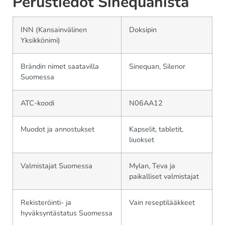
Perustiedot Sinequanista
INN (Kansainvälinen
Doksipin
Yksikkönimi)
Brändin nimet saatavilla
Sinequan, Silenor
Suomessa
ATC-koodi
N06AA12
Muodot ja annostukset
Kapselit, tabletit,
liuokset
Valmistajat Suomessa
Mylan, Teva ja
paikalliset valmistajat
Rekisteröinti- ja
Vain reseptilääkkeet
hyväksyntästatus Suomessa