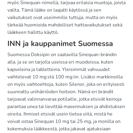
myös Sinequan-nimellä, tarjoaa erilaisia muotoja, joista
valita. Tämä lääke on laajalti käytössä ja sen
vaikutukset ovat useimmille tuttuja, mutta on myös
tärkeää huomioida mahdolliset haittavaikutukset sekä
lääkkeen hallittu käyttö.
INN ja kauppanimet Suomessa
Suomessa Doksipin on saatavilla Sinequan-brändin
alla, ja se on tarjolla useissa eri muodoissa, kuten
kapseleina ja tabletteina. Yleisimmät vahvuudet
vaihtelevat 10 mg:stä 100 mg:iin. Lisäksi markkinoilla
on myös vaihtoehtoja, kuten Silenor, joka on erityisesti
suunnattu unihäiriöiden hoitoon. Nämä eri brändit
tarjoavat valinnanvaraa potilaille, jotka etsivät keinoja
parantaa unea tai lievittää masennuksen ja ahdistuksen
oireita. Ihmiset etsivät usein tietoa siitä, mistä he
voivat ostaa Sinequan 10 mg tai 25 mg, ja monilla on
kokemuksia lääkkeestä, jotka jakavat ajatuksiaan