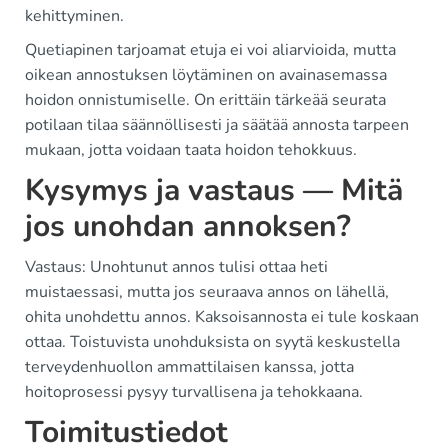
kehittyminen.
Quetiapinen tarjoamat etuja ei voi aliarvioida, mutta
oikean annostuksen löytäminen on avainasemassa
hoidon onnistumiselle. On erittäin tärkeää seurata
potilaan tilaa säännöllisesti ja säätää annosta tarpeen
mukaan, jotta voidaan taata hoidon tehokkuus.
Kysymys ja vastaus — Mitä
jos unohdan annoksen?
Vastaus: Unohtunut annos tulisi ottaa heti
muistaessasi, mutta jos seuraava annos on lähellä,
ohita unohdettu annos. Kaksoisannosta ei tule koskaan
ottaa. Toistuvista unohduksista on syytä keskustella
terveydenhuollon ammattilaisen kanssa, jotta
hoitoprosessi pysyy turvallisena ja tehokkaana.
Toimitustiedot