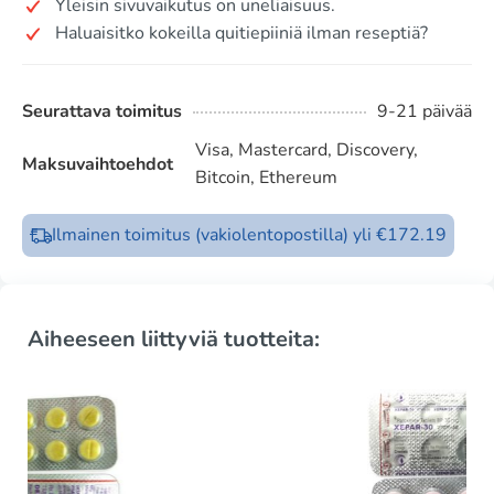
Yleisin sivuvaikutus on uneliaisuus.
Haluaisitko kokeilla quitiepiiniä ilman reseptiä?
Seurattava toimitus
9-21 päivää
Visa, Mastercard, Discovery,
Maksuvaihtoehdot
Bitcoin, Ethereum
Ilmainen toimitus (vakiolentopostilla) yli €172.19
Aiheeseen liittyviä tuotteita: