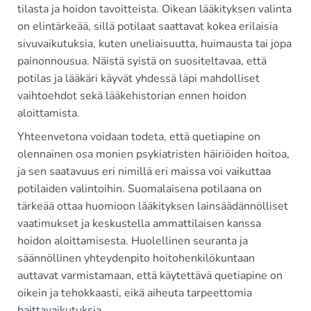
tilasta ja hoidon tavoitteista. Oikean lääkityksen valinta
on elintärkeää, sillä potilaat saattavat kokea erilaisia
sivuvaikutuksia, kuten uneliaisuutta, huimausta tai jopa
painonnousua. Näistä syistä on suositeltavaa, että
potilas ja lääkäri käyvät yhdessä läpi mahdolliset
vaihtoehdot sekä lääkehistorian ennen hoidon
aloittamista.
Yhteenvetona voidaan todeta, että quetiapine on
olennainen osa monien psykiatristen häiriöiden hoitoa,
ja sen saatavuus eri nimillä eri maissa voi vaikuttaa
potilaiden valintoihin. Suomalaisena potilaana on
tärkeää ottaa huomioon lääkityksen lainsäädännölliset
vaatimukset ja keskustella ammattilaisen kanssa
hoidon aloittamisesta. Huolellinen seuranta ja
säännöllinen yhteydenpito hoitohenkilökuntaan
auttavat varmistamaan, että käytettävä quetiapine on
oikein ja tehokkaasti, eikä aiheuta tarpeettomia
haittavaikutuksia.