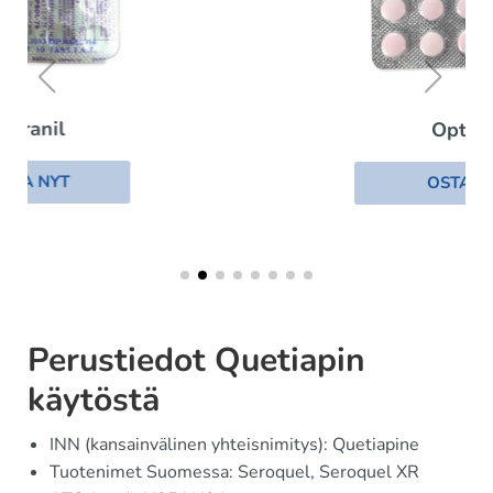
Optipar
OSTA NYT
Perustiedot Quetiapin
käytöstä
INN (kansainvälinen yhteisnimitys): Quetiapine
Tuotenimet Suomessa: Seroquel, Seroquel XR