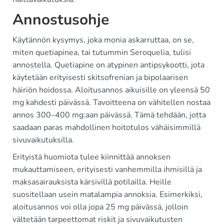
Annostusohje
Käytännön kysymys, joka monia askarruttaa, on se,
miten quetiapinea, tai tutummin Seroquelia, tulisi
annostella. Quetiapine on atypinen antipsykootti, jota
käytetään erityisesti skitsofrenian ja bipolaarisen
häiriön hoidossa. Aloitusannos aikuisille on yleensä 50
mg kahdesti päivässä. Tavoitteena on vähitellen nostaa
annos 300–400 mg:aan päivässä. Tämä tehdään, jotta
saadaan paras mahdollinen hoitotulos vähäisimmillä
sivuvaikutuksilla.
Erityistä huomiota tulee kiinnittää annoksen
mukauttamiseen, erityisesti vanhemmilla ihmisillä ja
maksasairauksista kärsivillä potilailla. Heille
suositellaan usein matalampia annoksia. Esimerkiksi,
aloitusannos voi olla jopa 25 mg päivässä, jolloin
vältetään tarpeettomat riskit ja sivuvaikutusten