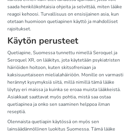
saada henkilökohtaisia ohjeita ja selvittää, miten lääke
reagoi kehoosi. Turvallisuus on ensisijainen asia, kun
otetaan huomioon quetiapinen käyttö ja mahdolliset
rajoitukset.
Käytön perusteet
Quetiapine, Suomessa tunnettu nimellä Seroquel ja
Seroquel XR, on lääkitys, jota käytetään psykiatristen
häiriöiden hoitoon, kuten skitsofreniaan ja
kaksisuuntaiseen mielialahäiriöön. Monille on varmasti
herännyt kysymyksiä siitä, millä nimillä tämä lääke
löytyy eri maissa ja kuinka se eroaa muista lääkkeistä.
Asiakkaat saattavat myös pohtia, mistä saa ostaa
quetiapinea ja onko sen saaminen helppoa ilman
reseptiä.
Olennaista quetiapin käytössä on myös sen
lainsäädännöllinen luokitus Suomessa. Tämä lääke