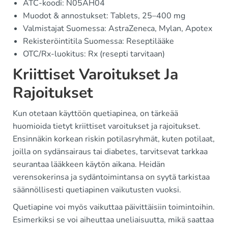
ATC-koodi: N05AH04
Muodot & annostukset: Tablets, 25–400 mg
Valmistajat Suomessa: AstraZeneca, Mylan, Apotex
Rekisteröintitila Suomessa: Reseptilääke
OTC/Rx-luokitus: Rx (resepti tarvitaan)
Kriittiset Varoitukset Ja
Rajoitukset
Kun otetaan käyttöön quetiapinea, on tärkeää
huomioida tietyt kriittiset varoitukset ja rajoitukset.
Ensinnäkin korkean riskin potilasryhmät, kuten potilaat,
joilla on sydänsairaus tai diabetes, tarvitsevat tarkkaa
seurantaa lääkkeen käytön aikana. Heidän
verensokerinsa ja sydäntoimintansa on syytä tarkistaa
säännöllisesti quetiapinen vaikutusten vuoksi.
Quetiapine voi myös vaikuttaa päivittäisiin toimintoihin.
Esimerkiksi se voi aiheuttaa uneliaisuutta, mikä saattaa