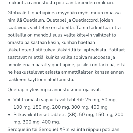
mukauttaa annostusta potilaan tarpeiden mukaan.
Globaalisti quetiapinea myydään myös muun muassa
nimillä Quetialan, Quetapel ja Quetiaccord, joiden
saatavuus vaihtelee eri alueilla. Tämä tarkoittaa, että
potilailla on mahdollisuus valita kätevin vaihtoehto
omasta paikastaan käsin, kunhan haetaan
lääketieteellistä tukea lääkäriltä tai apteekista. Potilaat
saattavat miettiä, kuinka valita sopiva muodossa ja
annoksena määrätty quetiapine, ja siksi on tärkeää, että
he keskustelevat asiasta ammattilaisten kanssa ennen
lääkkeen käyttöön aloittamista.
Quetiapin yleisimpiä annostusmuotoja ovat:
Välittömästi vapauttavat tabletit: 25 mg, 50 mg,
100 mg, 150 mg, 200 mg, 300 mg, 400 mg.
Pitkävaikutteiset tabletit (XR): 50 mg, 150 mg, 200
mg, 300 mg, 400 mg.
Seroquelin tai Seroquel XR:n valinta riippuu potilaan