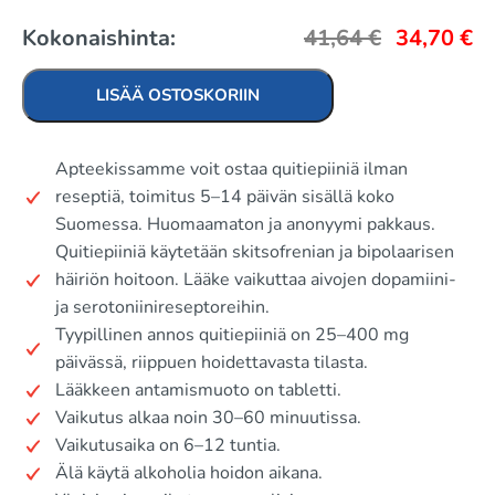
Kokonaishinta:
41,64
€
34,70
€
LISÄÄ OSTOSKORIIN
Apteekissamme voit ostaa quitiepiiniä ilman
reseptiä, toimitus 5–14 päivän sisällä koko
Suomessa. Huomaamaton ja anonyymi pakkaus.
Quitiepiiniä käytetään skitsofrenian ja bipolaarisen
häiriön hoitoon. Lääke vaikuttaa aivojen dopamiini-
ja serotoniinireseptoreihin.
Tyypillinen annos quitiepiiniä on 25–400 mg
päivässä, riippuen hoidettavasta tilasta.
Lääkkeen antamismuoto on tabletti.
Vaikutus alkaa noin 30–60 minuutissa.
Vaikutusaika on 6–12 tuntia.
Älä käytä alkoholia hoidon aikana.