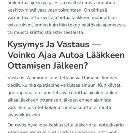
heikentää ajokykyä ja estää osallistumista muuhun
keskittymistä vaativaan toimintaan. On tärkeää
varmistaa, että käyttäjä tietää lääkkeen mahdolliset
vaikutukset, ennen kuin hän tekee päätöksiä ajamisesta
tai muista kriittisistä aktiviteeteista.
Kysymys Ja Vastaus —
Voinko Ajaa Autoa Lääkkeen
Ottamisen Jälkeen?
Vastaus: Ajaminen suositellaan välttämään, kunnes
tiedät, kuinka quetiapine vaikuttaa sinuun. Kun käytät
quetiapinea, on suositeltavaa odottaa ainakin jonkin
aikaa lääkkeen ottamisen jälkeen ennen ajamista,
varsinkin jos olet kokenut uneliaisuutta tai muita
sivuvaikutuksia.
On myös hyvä idea keskustella lääkärin tai apteekkarin
kanssa ennen kuin olet lähdössä ajamaan, jotta voit