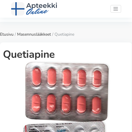
Etusivu
/
Masennuslääkkeet
/ Quetiapine
Quetiapine