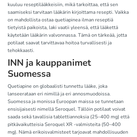
kuuluu reseptilääkkeisiin, mikä tarkoittaa, että sen
saamiseksi tarvitaan lääkärin kirjoittama resepti. Vaikka
on mahdollista ostaa quetiapinea ilman reseptiä
tietyistä paikoista, laki vaatii yleensä, että lääkettä
käytetään lääkärin valvonnassa. Tämä on tärkeää, jotta
potilaat saavat tarvittavaa hoitoa turvallisesti ja
tehokkaasti.
INN ja kauppanimet
Suomessa
Quetiapine on globaalisti tunnettu lääke, joka
lanseerataan eri nimillä ja eri annosmuodoissa.
Suomessa ja monissa Euroopan maissa se tunnetaan
ensisijaisesti nimellä Seroquel. Tällöin potilaat voivat
saada sekä tavallisia tablettiannoksia (25–400 mg) että
pitkävaikutteisia Seroquel XR -valmisteita (50–400
mg). Nämä erikoisvalmisteet tarjoavat mahdollisuuden