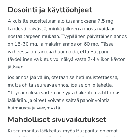
Dosointi ja käyttöohjeet
Aikuisille suositellaan aloitusannoksena 7.5 mg
kahdesti päivässä, minkä jälkeen annosta voidaan
nostaa tarpeen mukaan. Tyypillinen päivittäinen annos
on 15-30 mg, ja maksimiannos on 60 mg. Tässä
vaiheessa on tärkeää huomioida, että Busparin
täydellinen vaikutus voi näkyä vasta 2-4 viikon käytön
jälkeen.
Jos annos jää väliin, otetaan se heti muistettaessa,
mutta ohita seuraava annos, jos se on jo lähellä.
Ylityöannoksia varten on syytä hakeutua välittömästi
lääkäriin, ja oireet voivat sisältää pahoinvointia,
huimausta ja väsymystä.
Mahdolliset sivuvaikutukset
Kuten monilla lääkkeillä, myös Busparilla on omat