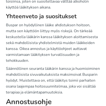
toisiinsa, joten on suositeltavaa välttää alkoholin
käyttöä lääkityksen aikana.
Yhteenveto ja suositukset
Buspar on hyödyllinen lääke ahdistuksen hoitoon,
mutta sen käyttöön liittyy myös riskejä. On tärkeää
keskustella lääkärin kanssa lääkityksen aloittamisesta
sekä mahdollisista yhdistelmistä muiden lääkkeiden
kanssa. Oikea annostus ja käyttöohjeet auttavat
varmistamaan lääkityksen turvallisuuden ja
tehokkuuden.
Säännöllinen seuranta lääkärin kanssa ja huomioiminen
mahdollisista sivuvaikutuksista maksimoivat Busparin
hyödyt. Muistettava on, että lääkitys toimii parhaiten
osana laajempaa hoitosuunnitelmaa, joka voi sisältää
terapiaa ja elämäntapamuutoksia.
Annostusohje