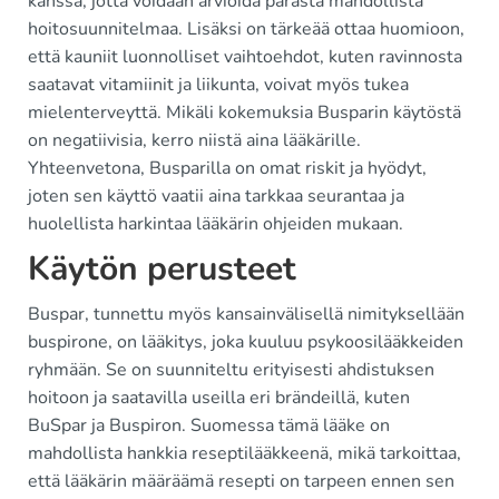
kanssa, jotta voidaan arvioida parasta mahdollista
hoitosuunnitelmaa. Lisäksi on tärkeää ottaa huomioon,
että kauniit luonnolliset vaihtoehdot, kuten ravinnosta
saatavat vitamiinit ja liikunta, voivat myös tukea
mielenterveyttä. Mikäli kokemuksia Busparin käytöstä
on negatiivisia, kerro niistä aina lääkärille.
Yhteenvetona, Busparilla on omat riskit ja hyödyt,
joten sen käyttö vaatii aina tarkkaa seurantaa ja
huolellista harkintaa lääkärin ohjeiden mukaan.
Käytön perusteet
Buspar, tunnettu myös kansainvälisellä nimityksellään
buspirone, on lääkitys, joka kuuluu psykoosilääkkeiden
ryhmään. Se on suunniteltu erityisesti ahdistuksen
hoitoon ja saatavilla useilla eri brändeillä, kuten
BuSpar ja Buspiron. Suomessa tämä lääke on
mahdollista hankkia reseptilääkkeenä, mikä tarkoittaa,
että lääkärin määräämä resepti on tarpeen ennen sen