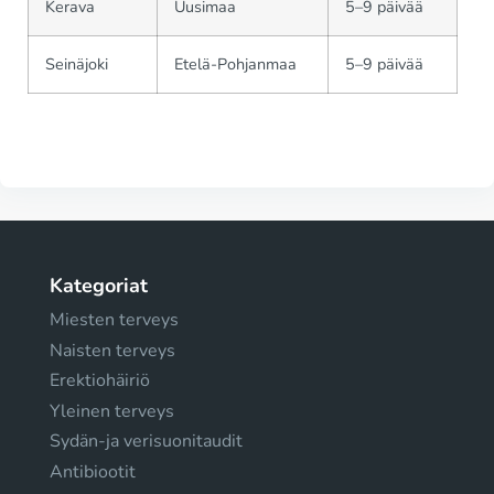
Kerava
Uusimaa
5–9 päivää
Seinäjoki
Etelä-Pohjanmaa
5–9 päivää
Kategoriat
Miesten terveys
Naisten terveys
Erektiohäiriö
Yleinen terveys
Sydän-ja verisuonitaudit
Antibiootit