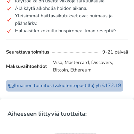
Käyttöaika on useita viikkoja tai kuukausia.
Älä käytä alkoholia hoidon aikana.
Yleisimmät haittavaikutukset ovat huimaus ja
päänsärky.
Haluaisitko kokeilla buspironea ilman reseptiä?
Seurattava toimitus
9-21 päivää
Visa, Mastercard, Discovery,
Maksuvaihtoehdot
Bitcoin, Ethereum
Ilmainen toimitus (vakiolentopostilla) yli €172.19
Aiheeseen liittyviä tuotteita: