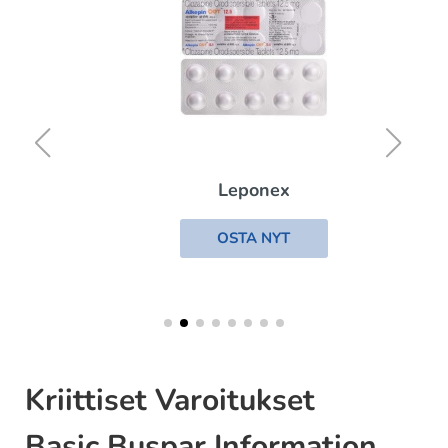
Leponex
OSTA NYT
Kriittiset Varoitukset
Basic Buspar Information