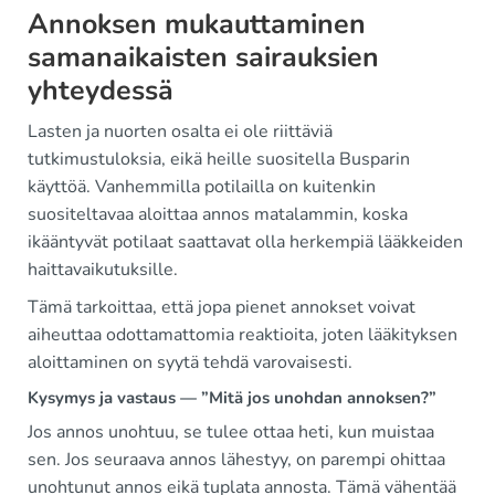
Annoksen mukauttaminen
samanaikaisten sairauksien
yhteydessä
Lasten ja nuorten osalta ei ole riittäviä
tutkimustuloksia, eikä heille suositella Busparin
käyttöä. Vanhemmilla potilailla on kuitenkin
suositeltavaa aloittaa annos matalammin, koska
ikääntyvät potilaat saattavat olla herkempiä lääkkeiden
haittavaikutuksille.
Tämä tarkoittaa, että jopa pienet annokset voivat
aiheuttaa odottamattomia reaktioita, joten lääkityksen
aloittaminen on syytä tehdä varovaisesti.
Kysymys ja vastaus — ”Mitä jos unohdan annoksen?”
Jos annos unohtuu, se tulee ottaa heti, kun muistaa
sen. Jos seuraava annos lähestyy, on parempi ohittaa
unohtunut annos eikä tuplata annosta. Tämä vähentää