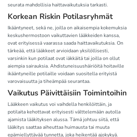
seurata mahdollisia haittavaikutuksia tarkasti.
Korkean Riskin Potilasryhmät
Ikääntyneet, sekä ne, joilla on aikaisempia kokemuksia
keskushermostoon vaikuttavien lääkkeiden kanssa,
ovat erityisessä vaarassa saada haittavaikutuksia. On
tärkeää, että lääkkeet arvioidaan yksilöllisesti,
varsinkin kun potilaat ovat iäkkäitä tai joilla on ollut
aiempia sairauksia. Ahdistuneisuushäiriöitä hoitaville
ikääntyneille potilaille voidaan suositella erityistä
varovaisuutta ja tiheämpää seurantaa.
Vaikutus Päivittäisiin Toimintoihin
Lääkkeen vaikutus voi vaihdella henkilöittäin, ja
potilaita kehottavat erityisesti välttelemään autolla
ajamista lääkityksen alussa. Tämä johtuu siitä, että
lääkitys saattaa aiheuttaa huimausta tai muuta
epämiellyttävää tunnetta, joka heikentää ajokykyä.