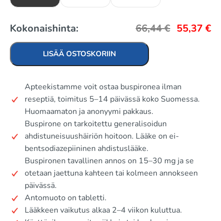
Kokonaishinta:
66,44
€
55,37
€
LISÄÄ OSTOSKORIIN
Apteekistamme voit ostaa buspironea ilman
reseptiä, toimitus 5–14 päivässä koko Suomessa.
Huomaamaton ja anonyymi pakkaus.
Buspirone on tarkoitettu generalisoidun
ahdistuneisuushäiriön hoitoon. Lääke on ei-
bentsodiazepiininen ahdistuslääke.
Buspironen tavallinen annos on 15–30 mg ja se
otetaan jaettuna kahteen tai kolmeen annokseen
päivässä.
Antomuoto on tabletti.
Lääkkeen vaikutus alkaa 2–4 viikon kuluttua.