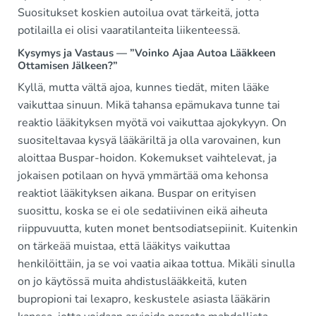
Suositukset koskien autoilua ovat tärkeitä, jotta
potilailla ei olisi vaaratilanteita liikenteessä.
Kysymys ja Vastaus — ”Voinko Ajaa Autoa Lääkkeen
Ottamisen Jälkeen?”
Kyllä, mutta vältä ajoa, kunnes tiedät, miten lääke
vaikuttaa sinuun. Mikä tahansa epämukava tunne tai
reaktio lääkityksen myötä voi vaikuttaa ajokykyyn. On
suositeltavaa kysyä lääkäriltä ja olla varovainen, kun
aloittaa Buspar-hoidon. Kokemukset vaihtelevat, ja
jokaisen potilaan on hyvä ymmärtää oma kehonsa
reaktiot lääkityksen aikana. Buspar on erityisen
suosittu, koska se ei ole sedatiivinen eikä aiheuta
riippuvuutta, kuten monet bentsodiatsepiinit. Kuitenkin
on tärkeää muistaa, että lääkitys vaikuttaa
henkilöittäin, ja se voi vaatia aikaa tottua. Mikäli sinulla
on jo käytössä muita ahdistuslääkkeitä, kuten
bupropioni tai lexapro, keskustele asiasta lääkärin