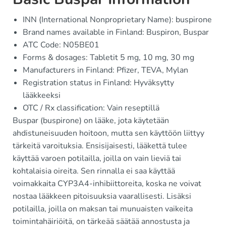
INN (International Nonproprietary Name): buspirone
Brand names available in Finland: Buspiron, Buspar
ATC Code: N05BE01
Forms & dosages: Tabletit 5 mg, 10 mg, 30 mg
Manufacturers in Finland: Pfizer, TEVA, Mylan
Registration status in Finland: Hyväksytty
lääkkeeksi
OTC / Rx classification: Vain reseptillä
Buspar (buspirone) on lääke, jota käytetään
ahdistuneisuuden hoitoon, mutta sen käyttöön liittyy
tärkeitä varoituksia. Ensisijaisesti, lääkettä tulee
käyttää varoen potilailla, joilla on vain lieviä tai
kohtalaisia oireita. Sen rinnalla ei saa käyttää
voimakkaita CYP3A4-inhibiittoreita, koska ne voivat
nostaa lääkkeen pitoisuuksia vaarallisesti. Lisäksi
potilailla, joilla on maksan tai munuaisten vaikeita
toimintahäiriöitä, on tärkeää säätää annostusta ja