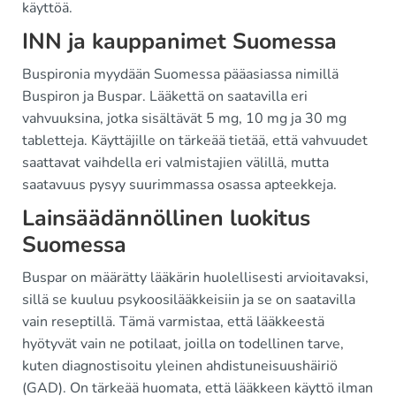
käyttöä.
INN ja kauppanimet Suomessa
Buspironia myydään Suomessa pääasiassa nimillä
Buspiron ja Buspar. Lääkettä on saatavilla eri
vahvuuksina, jotka sisältävät 5 mg, 10 mg ja 30 mg
tabletteja. Käyttäjille on tärkeää tietää, että vahvuudet
saattavat vaihdella eri valmistajien välillä, mutta
saatavuus pysyy suurimmassa osassa apteekkeja.
Lainsäädännöllinen luokitus
Suomessa
Buspar on määrätty lääkärin huolellisesti arvioitavaksi,
sillä se kuuluu psykoosilääkkeisiin ja se on saatavilla
vain reseptillä. Tämä varmistaa, että lääkkeestä
hyötyvät vain ne potilaat, joilla on todellinen tarve,
kuten diagnostisoitu yleinen ahdistuneisuushäiriö
(GAD). On tärkeää huomata, että lääkkeen käyttö ilman