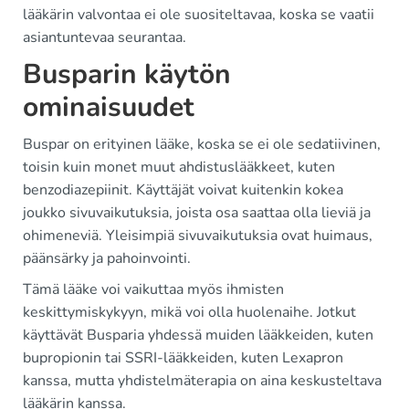
lääkärin valvontaa ei ole suositeltavaa, koska se vaatii
asiantuntevaa seurantaa.
Busparin käytön
ominaisuudet
Buspar on erityinen lääke, koska se ei ole sedatiivinen,
toisin kuin monet muut ahdistuslääkkeet, kuten
benzodiazepiinit. Käyttäjät voivat kuitenkin kokea
joukko sivuvaikutuksia, joista osa saattaa olla lieviä ja
ohimeneviä. Yleisimpiä sivuvaikutuksia ovat huimaus,
päänsärky ja pahoinvointi.
Tämä lääke voi vaikuttaa myös ihmisten
keskittymiskykyyn, mikä voi olla huolenaihe. Jotkut
käyttävät Busparia yhdessä muiden lääkkeiden, kuten
bupropionin tai SSRI-lääkkeiden, kuten Lexapron
kanssa, mutta yhdistelmäterapia on aina keskusteltava
lääkärin kanssa.