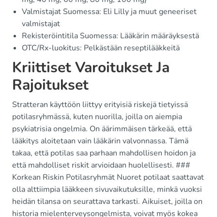
Valmistajat Suomessa: Eli Lilly ja muut geneeriset
valmistajat
Rekisteröintitila Suomessa: Lääkärin määräyksestä
OTC/Rx-luokitus: Pelkästään reseptilääkkeitä
Kriittiset Varoitukset Ja
Rajoitukset
Stratteran käyttöön liittyy erityisiä riskejä tietyissä
potilasryhmässä, kuten nuorilla, joilla on aiempia
psykiatrisia ongelmia. On äärimmäisen tärkeää, että
lääkitys aloitetaan vain lääkärin valvonnassa. Tämä
takaa, että potilas saa parhaan mahdollisen hoidon ja
että mahdolliset riskit arvioidaan huolellisesti. ###
Korkean Riskin Potilasryhmät Nuoret potilaat saattavat
olla alttiimpia lääkkeen sivuvaikutuksille, minkä vuoksi
heidän tilansa on seurattava tarkasti. Aikuiset, joilla on
historia mielenterveysongelmista, voivat myös kokea