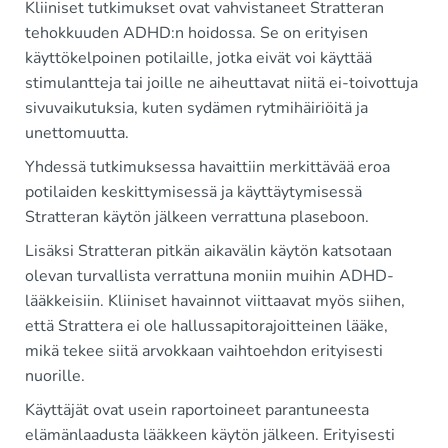
Kliiniset tutkimukset ovat vahvistaneet Stratteran
tehokkuuden ADHD:n hoidossa. Se on erityisen
käyttökelpoinen potilaille, jotka eivät voi käyttää
stimulantteja tai joille ne aiheuttavat niitä ei-toivottuja
sivuvaikutuksia, kuten sydämen rytmihäiriöitä ja
unettomuutta.
Yhdessä tutkimuksessa havaittiin merkittävää eroa
potilaiden keskittymisessä ja käyttäytymisessä
Stratteran käytön jälkeen verrattuna plaseboon.
Lisäksi Stratteran pitkän aikavälin käytön katsotaan
olevan turvallista verrattuna moniin muihin ADHD-
lääkkeisiin. Kliiniset havainnot viittaavat myös siihen,
että Strattera ei ole hallussapitorajoitteinen lääke,
mikä tekee siitä arvokkaan vaihtoehdon erityisesti
nuorille.
Käyttäjät ovat usein raportoineet parantuneesta
elämänlaadusta lääkkeen käytön jälkeen. Erityisesti