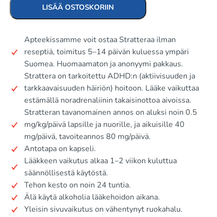
LISÄÄ OSTOSKORIIN
Apteekissamme voit ostaa Stratteraa ilman
reseptiä, toimitus 5–14 päivän kuluessa ympäri
Suomea. Huomaamaton ja anonyymi pakkaus.
Strattera on tarkoitettu ADHD:n (aktiivisuuden ja
tarkkaavaisuuden häiriön) hoitoon. Lääke vaikuttaa
estämällä noradrenaliinin takaisinottoa aivoissa.
Stratteran tavanomainen annos on aluksi noin 0.5
mg/kg/päivä lapsille ja nuorille, ja aikuisille 40
mg/päivä, tavoiteannos 80 mg/päivä.
Antotapa on kapseli.
Lääkkeen vaikutus alkaa 1–2 viikon kuluttua
säännöllisestä käytöstä.
Tehon kesto on noin 24 tuntia.
Älä käytä alkoholia lääkehoidon aikana.
Yleisin sivuvaikutus on vähentynyt ruokahalu.