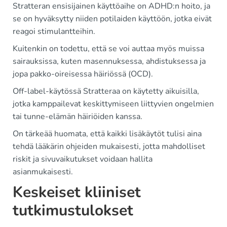
Stratteran ensisijainen käyttöaihe on ADHD:n hoito, ja
se on hyväksytty niiden potilaiden käyttöön, jotka eivät
reagoi stimulantteihin.
Kuitenkin on todettu, että se voi auttaa myös muissa
sairauksissa, kuten masennuksessa, ahdistuksessa ja
jopa pakko-oireisessa häiriössä (OCD).
Off-label-käytössä Stratteraa on käytetty aikuisilla,
jotka kamppailevat keskittymiseen liittyvien ongelmien
tai tunne-elämän häiriöiden kanssa.
On tärkeää huomata, että kaikki lisäkäytöt tulisi aina
tehdä lääkärin ohjeiden mukaisesti, jotta mahdolliset
riskit ja sivuvaikutukset voidaan hallita
asianmukaisesti.
Keskeiset kliiniset
tutkimustulokset