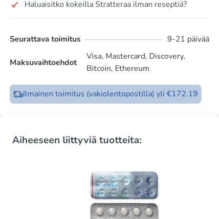
Haluaisitko kokeilla Stratteraa ilman reseptiä?
Seurattava toimitus
9-21 päivää
Visa, Mastercard, Discovery,
Maksuvaihtoehdot
Bitcoin, Ethereum
Ilmainen toimitus (vakiolentopostilla) yli €172.19
Aiheeseen liittyviä tuotteita: