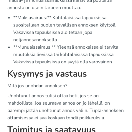
maksa- ja munuaissairauksista kärsivillä potilailla
annosta on usein tarpeen muuttaa:
**Maksasairaus:** Kohtalaisissa tapauksissa
suositellaan puolen tavallisen annoksen käyttöä.
Vakavissa tapauksissa aloitetaan jopa
neljännesannoksella.
**Munuaissairaus:** Yleensä annoksissa ei tarvita
muutoksia lievissä tai kohtalaisissa tapauksissa.
Vakavissa tapauksissa on syytä olla varovainen.
Kysymys ja vastaus
Mitä jos unohdan annoksen?
Unohtunut annos tulisi ottaa heti, jos se on
mahdollista. Jos seuraava annos on jo lähellä, on
parempi jättää unohtunut annos väliin. Tupla-annoksen
ottamisessa ei saa koskaan tehdä poikkeuksia.
Toimitus ja saatavuus