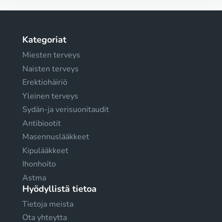
Kategoriat
Miesten terveys
Naisten terveys
Erektiohäiriö
Yleinen terveys
Sydän-ja verisuonitaudit
Antibiootit
Masennuslääkkeet
Kipulääkkeet
Ihonhoito
Astma
Hyödyllistä tietoa
Tietoja meista
Ota yhteytta