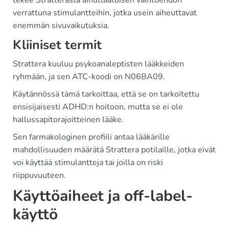
tekee Stratterasta ainutlaatuisen vaihtoehdon
verrattuna stimulantteihin, jotka usein aiheuttavat
enemmän sivuvaikutuksia.
Kliiniset termit
Strattera kuuluu psykoanaleptisten lääkkeiden
ryhmään, ja sen ATC-koodi on N06BA09.
Käytännössä tämä tarkoittaa, että se on tarkoitettu
ensisijaisesti ADHD:n hoitoon, mutta se ei ole
hallussapitorajoitteinen lääke.
Sen farmakologinen profiili antaa lääkärille
mahdollisuuden määrätä Strattera potilaille, jotka eivät
voi käyttää stimulantteja tai joilla on riski
riippuvuuteen.
Käyttöaiheet ja off-label-
käyttö