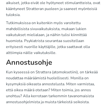
aikuiset, jotka eivät ole hyötyneet stimulantteista, ovat
kääntyneet Stratteran puoleen ja saaneet myönteisiä
tuloksia.
Tutkimuksissa on kuitenkin myös varoitettu
mahdollisista sivuvaikutuksista, mukaan lukien
vaikutukset mielialaan, ja näihin tulisi kiinnittää
huomiota. Psykiatrista seurantaa suositellaan
erityisesti nuorille käyttäjille, jotka saattavat olla
alttiimpia näille vaikutuksille.
Annostusohje
Kun kyseessä on Strattera (atomoksetiini), on tärkeää
noudattaa määräämistä huolellisesti. Monilla on
kysymyksiä oikeasta annostelusta. Miten varmistaa,
että oikea määrä otetaan? Miten toimia, jos annos
unohtuu? Alla kerrotaan tarkemmin tavanomaisista
annostusohjelmista ja muista tärkeistä seikoista.