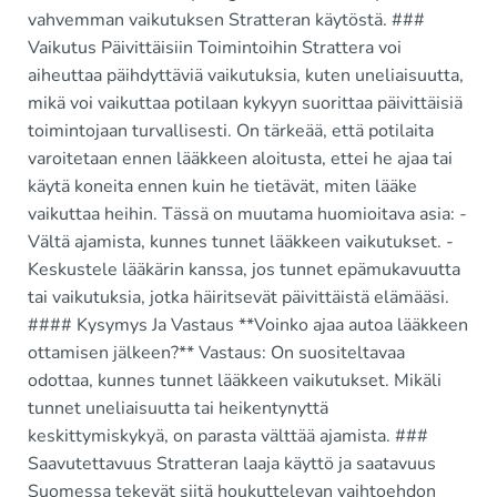
vahvemman vaikutuksen Stratteran käytöstä. ###
Vaikutus Päivittäisiin Toimintoihin Strattera voi
aiheuttaa päihdyttäviä vaikutuksia, kuten uneliaisuutta,
mikä voi vaikuttaa potilaan kykyyn suorittaa päivittäisiä
toimintojaan turvallisesti. On tärkeää, että potilaita
varoitetaan ennen lääkkeen aloitusta, ettei he ajaa tai
käytä koneita ennen kuin he tietävät, miten lääke
vaikuttaa heihin. Tässä on muutama huomioitava asia: -
Vältä ajamista, kunnes tunnet lääkkeen vaikutukset. -
Keskustele lääkärin kanssa, jos tunnet epämukavuutta
tai vaikutuksia, jotka häiritsevät päivittäistä elämääsi.
#### Kysymys Ja Vastaus **Voinko ajaa autoa lääkkeen
ottamisen jälkeen?** Vastaus: On suositeltavaa
odottaa, kunnes tunnet lääkkeen vaikutukset. Mikäli
tunnet uneliaisuutta tai heikentynyttä
keskittymiskykyä, on parasta välttää ajamista. ###
Saavutettavuus Stratteran laaja käyttö ja saatavuus
Suomessa tekevät siitä houkuttelevan vaihtoehdon