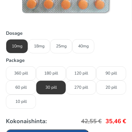
Dosage
10mg
18mg
25mg
40mg
Package
360 pill
180 pill
120 pill
90 pill
60 pill
30 pill
270 pill
20 pill
10 pill
Kokonaishinta:
42,55
€
35,46
€