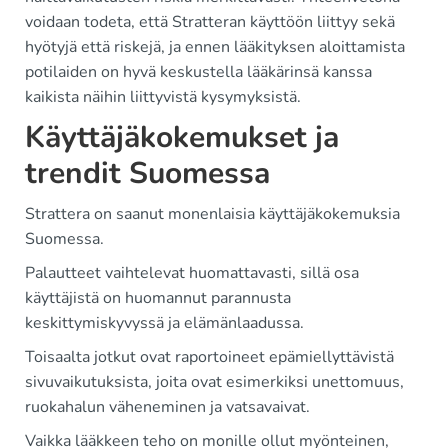
voidaan todeta, että Stratteran käyttöön liittyy sekä
hyötyjä että riskejä, ja ennen lääkityksen aloittamista
potilaiden on hyvä keskustella lääkärinsä kanssa
kaikista näihin liittyvistä kysymyksistä.
Käyttäjäkokemukset ja
trendit Suomessa
Strattera on saanut monenlaisia käyttäjäkokemuksia
Suomessa.
Palautteet vaihtelevat huomattavasti, sillä osa
käyttäjistä on huomannut parannusta
keskittymiskyvyssä ja elämänlaadussa.
Toisaalta jotkut ovat raportoineet epämiellyttävistä
sivuvaikutuksista, joita ovat esimerkiksi unettomuus,
ruokahalun väheneminen ja vatsavaivat.
Vaikka lääkkeen teho on monille ollut myönteinen,