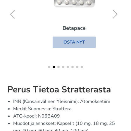
Betapace
OSTA NYT
Perus Tietoa Stratterasta
INN (Kansainvälinen Yleisnimi): Atomoksetiini
Merkit Suomessa: Strattera
ATC-koodi: N06BA09
Muodot ja annokset: Kapselit (10 mg, 18 mg, 25
mg, 40 mg, 60 mg, 80 mg, 100 mg)