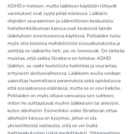
ADHD:n hoitoon, mutta lääkkeen käyttöön liittyvät
varoitukset ovat syytä pitää mielessä. Lääkärin
ohjeiden seuraaminen ja säännöllinen keskustelu
hoitohenkilökunnan kanssa ovat keskeisiä tämän
lääkityksen onnistuneessa käytössä. Potilaiden tulisi
myös olla tietoisia mahdollisista sivuvaikutuksista ja
selittää ne lääkärille heti, jos ne ilmenevät. On tärkeää
muistaa, että vaikka Strattera on tehokas ADHD-
lääkitys, se vaatii huolellista harkintaa ja seurantaa,
erityisesti aloitusvaiheessa. Lääkkeen avulla voidaan
saavuttaa huomattavia parannuksia sekä opiskelussa
että sosiaalisessa elämässä, mutta se ei sovi kaikille.
Potilaiden on myös oltava varovaisia sen suhteen,
miten he suhtautuvat muihin lääkkeisiin tai aineisiin,
kuten alkoholiin. Esimerkiksi voiko Stratteran ottaa
alkoholin kanssa on kysymys, johon ei ole
yksiselitteistä vastausta, sillä se voi lisätä
haittavaikutusten riskiä merkittävästi. Yhteenvetona