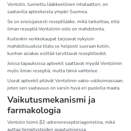
Ventolin, tunnettu lääkkeellinen inhalaattori, on
saatavilla apteekeista ympäri Suomea.
Se on ensisijaisesti reseptilääke, mikä tarkoittaa, että
ilman reseptiä Ventolinin osto on mahdotonta.
Kuitenkin verkkokaupat tarjoavat nykyisin
mahdollisuuksia tilata se helposti suoraan kotiin,
kunhan asiakas esittää tarvittavat reseptitiedot.
Joissa tapauksissa apteekit saattavat myydä Ventolinin
myös ilman reseptiä, mutta tämä vaihtelee.
Useat apteekit pitävät Ventolinin vakio-valikoimassaan,
joten sen saatavuus on varsin hyvä eri puolella maata.
Vaikutusmekanismi ja
farmakologia
Ventolin toimii β2-adrenoreseptoriagonistina, mikä
auttaa hengitysteiden avautumisessa.