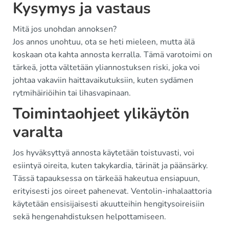
Kysymys ja vastaus
Mitä jos unohdan annoksen?
Jos annos unohtuu, ota se heti mieleen, mutta älä
koskaan ota kahta annosta kerralla. Tämä varotoimi on
tärkeä, jotta vältetään yliannostuksen riski, joka voi
johtaa vakaviin haittavaikutuksiin, kuten sydämen
rytmihäiriöihin tai lihasvapinaan.
Toimintaohjeet ylikäytön
varalta
Jos hyväksyttyä annosta käytetään toistuvasti, voi
esiintyä oireita, kuten takykardia, tärinät ja päänsärky.
Tässä tapauksessa on tärkeää hakeutua ensiapuun,
erityisesti jos oireet pahenevat. Ventolin-inhalaattoria
käytetään ensisijaisesti akuutteihin hengitysoireisiin
sekä hengenahdistuksen helpottamiseen.