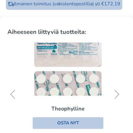
Ilmainen toimitus (vakiolentopostilla) yli €172.19
Aiheeseen liittyviä tuotteita:
Theophylline
OSTA NYT