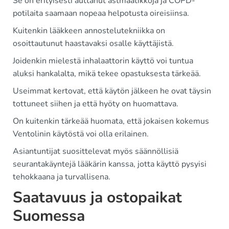
Se on erityisesti auttanut astmaatikkoja ja COPD-
potilaita saamaan nopeaa helpotusta oireisiinsa.
Kuitenkin lääkkeen annostelutekniikka on
osoittautunut haastavaksi osalle käyttäjistä.
Joidenkin mielestä inhalaattorin käyttö voi tuntua
aluksi hankalalta, mikä tekee opastuksesta tärkeää.
Useimmat kertovat, että käytön jälkeen he ovat täysin
tottuneet siihen ja että hyöty on huomattava.
On kuitenkin tärkeää huomata, että jokaisen kokemus
Ventolinin käytöstä voi olla erilainen.
Asiantuntijat suosittelevat myös säännöllisiä
seurantakäyntejä lääkärin kanssa, jotta käyttö pysyisi
tehokkaana ja turvallisena.
Saatavuus ja ostopaikat
Suomessa