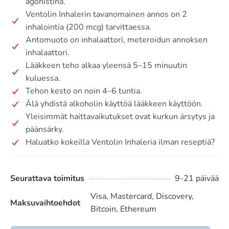
agonistina.
Ventolin Inhalerin tavanomainen annos on 2
inhalointia (200 mcg) tarvittaessa.
Antomuoto on inhalaattori, meteroidun annoksen
inhalaattori.
Lääkkeen teho alkaa yleensä 5–15 minuutin
kuluessa.
Tehon kesto on noin 4–6 tuntia.
Älä yhdistä alkoholin käyttöä lääkkeen käyttöön.
Yleisimmät haittavaikutukset ovat kurkun ärsytys ja
päänsärky.
Haluatko kokeilla Ventolin Inhaleria ilman reseptiä?
Seurattava toimitus
9-21 päivää
Visa, Mastercard, Discovery,
Maksuvaihtoehdot
Bitcoin, Ethereum