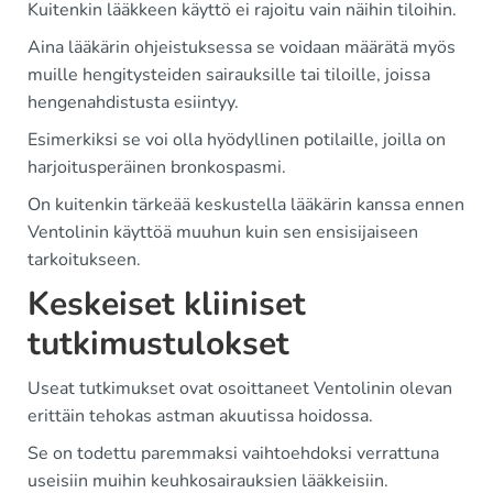
Kuitenkin lääkkeen käyttö ei rajoitu vain näihin tiloihin.
Aina lääkärin ohjeistuksessa se voidaan määrätä myös
muille hengitysteiden sairauksille tai tiloille, joissa
hengenahdistusta esiintyy.
Esimerkiksi se voi olla hyödyllinen potilaille, joilla on
harjoitusperäinen bronkospasmi.
On kuitenkin tärkeää keskustella lääkärin kanssa ennen
Ventolinin käyttöä muuhun kuin sen ensisijaiseen
tarkoitukseen.
Keskeiset kliiniset
tutkimustulokset
Useat tutkimukset ovat osoittaneet Ventolinin olevan
erittäin tehokas astman akuutissa hoidossa.
Se on todettu paremmaksi vaihtoehdoksi verrattuna
useisiin muihin keuhkosairauksien lääkkeisiin.