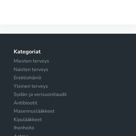
Kategoriat
Miesten terveys
Naisten terveys
Erektiohäiriö
Yleinen terveys
Sydän-ja verisuonitaudit
Antibiootit
Masennuslääkkeet
Kipulääkkeet
Ihonhoito