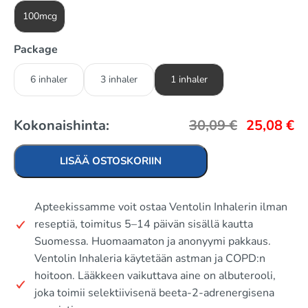
100mcg
Package
6 inhaler
3 inhaler
1 inhaler
Kokonaishinta:
30,09
€
25,08
€
LISÄÄ OSTOSKORIIN
Apteekissamme voit ostaa Ventolin Inhalerin ilman
reseptiä, toimitus 5–14 päivän sisällä kautta
Suomessa. Huomaamaton ja anonyymi pakkaus.
Ventolin Inhaleria käytetään astman ja COPD:n
hoitoon. Lääkkeen vaikuttava aine on albuterooli,
joka toimii selektiivisenä beeta-2-adrenergisena