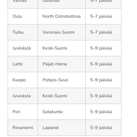
Vantaa
Uusimaa
5–7 päivää
Oulu
North Ostrobothnia
5–7 päivää
Turku
Varsinais-Suomi
5–7 päivää
Jyväskylä
Keski-Suomi
5–9 päivää
Lahti
Päijät-Häme
5–9 päivää
Kuopio
Pohjois-Savo
5–9 päivää
Jyvaskyla
Keski-Suomi
5–9 päivää
Pori
Satakunta
5–9 päivää
Rovaniemi
Lapland
5–9 päivää