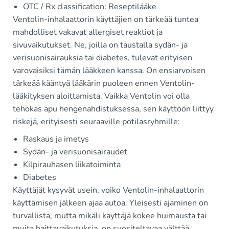
OTC / Rx classification: Reseptilääke
Ventolin-inhalaattorin käyttäjien on tärkeää tuntea
mahdolliset vakavat allergiset reaktiot ja
sivuvaikutukset. Ne, joilla on taustalla sydän- ja
verisuonisairauksia tai diabetes, tulevat erityisen
varovaisiksi tämän lääkkeen kanssa. On ensiarvoisen
tärkeää kääntyä lääkärin puoleen ennen Ventolin-
lääkityksen aloittamista. Vaikka Ventolin voi olla
tehokas apu hengenahdistuksessa, sen käyttöön liittyy
riskejä, erityisesti seuraaville potilasryhmille:
Raskaus ja imetys
Sydän- ja verisuonisairaudet
Kilpirauhasen liikatoiminta
Diabetes
Käyttäjät kysyvät usein, voiko Ventolin-inhalaattorin
käyttämisen jälkeen ajaa autoa. Yleisesti ajaminen on
turvallista, mutta mikäli käyttäjä kokee huimausta tai
muita haittavaikutuksia, on suositeltavaa välttää