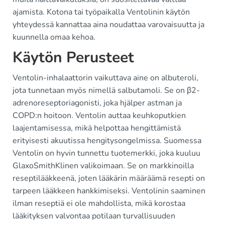
ajamista. Kotona tai työpaikalla Ventolinin käytön
yhteydessä kannattaa aina noudattaa varovaisuutta ja
kuunnella omaa kehoa.
Käytön Perusteet
Ventolin-inhalaattorin vaikuttava aine on albuteroli,
jota tunnetaan myös nimellä salbutamoli. Se on β2-
adrenoreseptoriagonisti, joka hjälper astman ja
COPD:n hoitoon. Ventolin auttaa keuhkoputkien
laajentamisessa, mikä helpottaa hengittämistä
erityisesti akuutissa hengitysongelmissa. Suomessa
Ventolin on hyvin tunnettu tuotemerkki, joka kuuluu
GlaxoSmithKlinen valikoimaan. Se on markkinoilla
reseptilääkkeenä, joten lääkärin määräämä resepti on
tarpeen lääkkeen hankkimiseksi. Ventolinin saaminen
ilman reseptiä ei ole mahdollista, mikä korostaa
lääkityksen valvontaa potilaan turvallisuuden