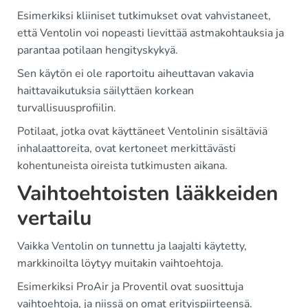
Esimerkiksi kliiniset tutkimukset ovat vahvistaneet,
että Ventolin voi nopeasti lievittää astmakohtauksia ja
parantaa potilaan hengityskykyä.
Sen käytön ei ole raportoitu aiheuttavan vakavia
haittavaikutuksia säilyttäen korkean
turvallisuusprofiilin.
Potilaat, jotka ovat käyttäneet Ventolinin sisältäviä
inhalaattoreita, ovat kertoneet merkittävästi
kohentuneista oireista tutkimusten aikana.
Vaihtoehtoisten lääkkeiden
vertailu
Vaikka Ventolin on tunnettu ja laajalti käytetty,
markkinoilta löytyy muitakin vaihtoehtoja.
Esimerkiksi ProAir ja Proventil ovat suosittuja
vaihtoehtoja, ja niissä on omat erityispiirteensä.