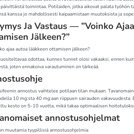
 päivittäistä toimintaa. Potilaiden, jotka aikovat palata työhön 
nsä kanssa jo mahdollisesti kaipaamistaan muutoksista ja sope
ymys Ja Vastaus — ”Voinko Aja
amisen Jälkeen?”
nko ajaa autoa lääkkeen ottamisen jälkeen?
uositeltavaa odottaa, kunnes tunnet olosi vakaaksi, ennen kuin aj
stä, joten ennakoiva varautuminen on tärkeää.
ostusohje
ifeenin annostus vaihtelee potilaan tilan mukaan. Tavanomaine
hdella 10 mg:sta 40 mg:aan riippuen sairauden vakavuudesta. E
eltu kesto on 5-10 vuotta, mikä takaa optimaalisen hoitotuloks
anomaiset annostusohjelmat
on muutamia tyypillisiä annostusohjelmia: