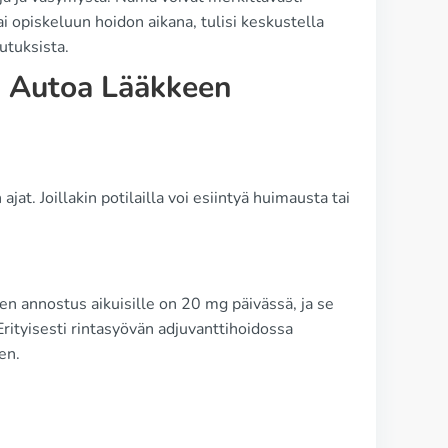
tai opiskeluun hoidon aikana, tulisi keskustella
utuksista.
a Autoa Lääkkeen
at. Joillakin potilailla voi esiintyä huimausta tai
n annostus aikuisille on 20 mg päivässä, ja se
rityisesti rintasyövän adjuvanttihoidossa
en.