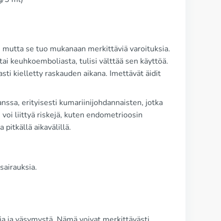
 mutta se tuo mukanaan merkittäviä varoituksia.
tai keuhkoemboliasta, tulisi välttää sen käyttöä.
asti kielletty raskauden aikana. Imettävät äidit
ssa, erityisesti kumariinijohdannaisten, jotka
voi liittyä riskejä, kuten endometrioosin
itkällä aikavälillä.
isairauksia.
ja ja väsymystä. Nämä voivat merkittävästi