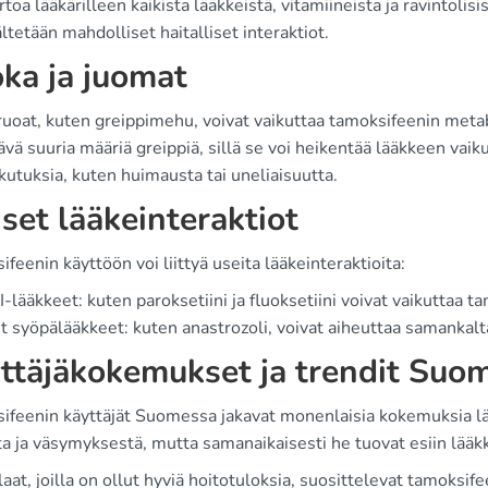
rtoa lääkärilleen kaikista lääkkeistä, vitamiineista ja ravintolis
ältetään mahdolliset haitalliset interaktiot.
ka ja juomat
ruoat, kuten greippimehu, voivat vaikuttaa tamoksifeenin meta
ävä suuria määriä greippiä, sillä se voi heikentää lääkkeen vaik
kutuksia, kuten huimausta tai uneliaisuutta.
iset lääkeinteraktiot
feenin käyttöön voi liittyä useita lääkeinteraktioita:
-lääkkeet: kuten paroksetiini ja fluoksetiini voivat vaikuttaa 
 syöpälääkkeet: kuten anastrozoli, voivat aiheuttaa samankaltai
ttäjäkokemukset ja trendit Suo
ifeenin käyttäjät Suomessa jakavat monenlaisia kokemuksia lä
ta ja väsymyksestä, mutta samanaikaisesti he tuovat esiin lää
laat, joilla on ollut hyviä hoitotuloksia, suosittelevat tamoksif