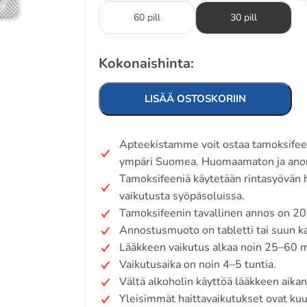
60 pill
30 pill
Kokonaishinta:
LISÄÄ OSTOSKORIIN
Apteekistamme voit ostaa tamoksifeen
ympäri Suomea. Huomaamaton ja ano
Tamoksifeeniä käytetään rintasyövän h
vaikutusta syöpäsoluissa.
Tamoksifeenin tavallinen annos on 20
Annostusmuoto on tabletti tai suun ka
Lääkkeen vaikutus alkaa noin 25–60 m
Vaikutusaika on noin 4–5 tuntia.
Vältä alkoholin käyttöä lääkkeen aikan
Yleisimmät haittavaikutukset ovat kuu