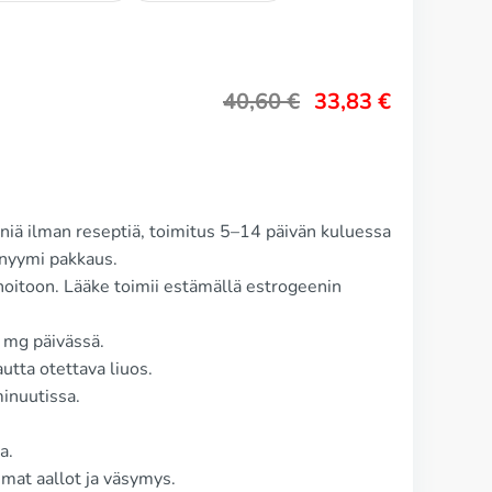
40,60
€
33,83
€
iä ilman reseptiä, toimitus 5–14 päivän kuluessa
nyymi pakkaus.
oitoon. Lääke toimii estämällä estrogeenin
 mg päivässä.
utta otettava liuos.
inuutissa.
a.
mat aallot ja väsymys.