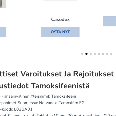
Yasmin
Casodex
OSTA NYT
OSTA NYT
ittiset Varoitukset Ja Rajoitukset
ustiedot Tamoksifeenistä
(Kansainvälinen Yleisnimi): Tamoksifeeni
ppanimet Suomessa: Nolvadex, Tamoxifen EG
-koodi: L02BA01
ot & annostukset: Tabletit (10 mg, 20 mg), oraaliliuos (10 m