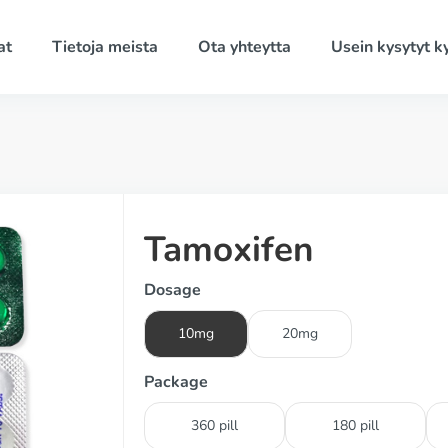
at
Tietoja meista
Ota yhteytta
Usein kysytyt 
Tamoxifen
Dosage
10mg
20mg
Package
360 pill
180 pill