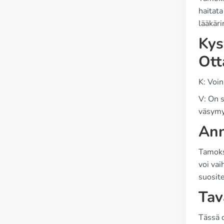
haitata
lääkäri
Kys
Ott
K: Voi
V: On s
väsymy
Ann
Tamoks
voi vai
suosit
Tav
Tässä 