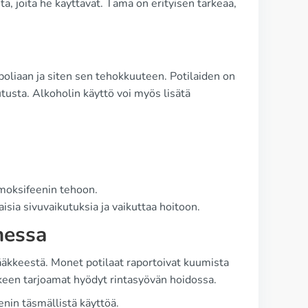
istä, joita he käyttävät. Tämä on erityisen tärkeää,
boliaan ja siten sen tehokkuuteen. Potilaiden on
utusta. Alkoholin käyttö voi myös lisätä
tamoksifeenin tehoon.
sia sivuvaikutuksia ja vaikuttaa hoitoon.
messa
äkkeestä. Monet potilaat raportoivat kuumista
kkeen tarjoamat hyödyt rintasyövän hoidossa.
eenin täsmällistä käyttöä.