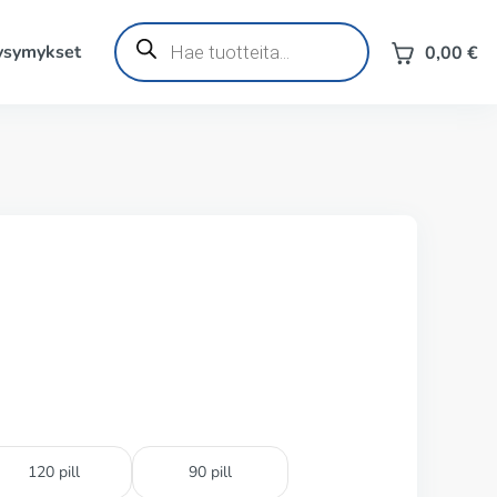
Products
search
kysymykset
0,00
€
120 pill
90 pill