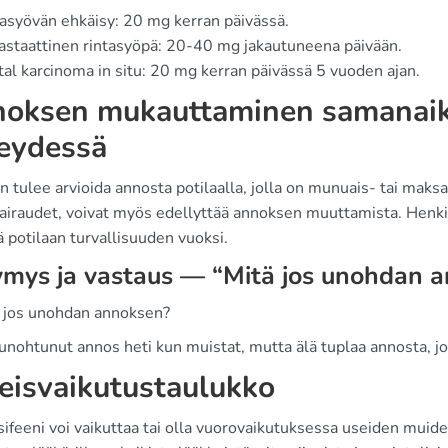
asyövän ehkäisy: 20 mg kerran päivässä.
staattinen rintasyöpä: 20-40 mg jakautuneena päivään.
al karcinoma in situ: 20 mg kerran päivässä 5 vuoden ajan.
oksen mukauttaminen samanaika
eydessä
n tulee arvioida annosta potilaalla, jolla on munuais- tai maks
airaudet, voivat myös edellyttää annoksen muuttamista. Henki
ä potilaan turvallisuuden vuoksi.
mys ja vastaus — “Mitä jos unohdan 
ä jos unohdan annoksen?
unohtunut annos heti kun muistat, mutta älä tuplaa annosta, j
eisvaikutustaulukko
feeni voi vaikuttaa tai olla vuorovaikutuksessa useiden muiden