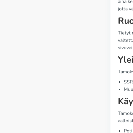
aina ke
jotta v
Ruo
Tietyt 
vältett
sivuvai
Yle
Tamoksi
SSRI
Muut
Käy
Tamoks
aallois
Poti