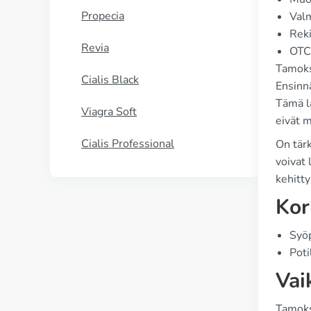
Propecia
Valm
Reki
Revia
OTC 
Tamoks
Cialis Black
Ensinnä
Tämä lä
Viagra Soft
eivät m
Cialis Professional
On tärk
voivat 
kehitt
Kor
Syöp
Poti
Vai
Tamoksi