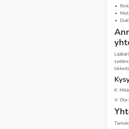
Rint
Meta
Dukt
Ann
yht
Lääkäri
sydäns
tärkeit
Kysy
K: Mit
V: Ota 
Yht
Tamoksi