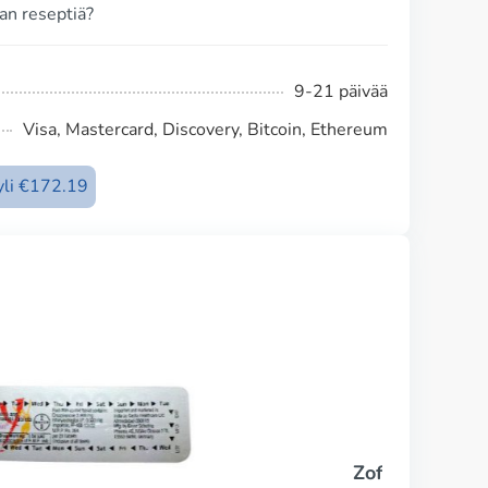
an reseptiä?
9-21 päivää
Visa, Mastercard, Discovery, Bitcoin, Ethereum
 yli €172.19
Zofran