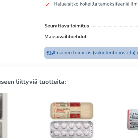
Haluaisitko kokeilla tamoksifeeniä ilm
Seurattava toimitus
Maksuvaihtoehdot
Ilmainen toimitus (vakiolentopostilla)
seen liittyviä tuotteita: