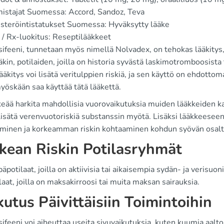
istajat Suomessa: Accord, Sandoz, Teva
steröintistatukset Suomessa: Hyväksytty lääke
/ Rx-luokitus: Reseptilääkkeet
ifeeni, tunnetaan myös nimellä Nolvadex, on tehokas lääkitys,
kin, potilaiden, joilla on historia syvästä laskimotromboosista 
äkitys voi lisätä veritulppien riskiä, ja sen käyttö on ehdottom
yöskään saa käyttää tätä lääkettä.
eää harkita mahdollisia vuorovaikutuksia muiden lääkkeiden kan
lisätä verenvuotoriskiä substanssin myötä. Lisäksi lääkkeeseen 
yminen ja korkeamman riskin kohtaaminen kohdun syövän osalta p
kean Riskin Potilasryhmät
äpotilaat, joilla on aktiivisia tai aikaisempia sydän- ja verisuon
laat, joilla on maksakirroosi tai muita maksan sairauksia.
kutus Päivittäisiin Toimintoihin
feeni voi aiheuttaa useita sivuvaikutuksia, kuten kuumia aalto