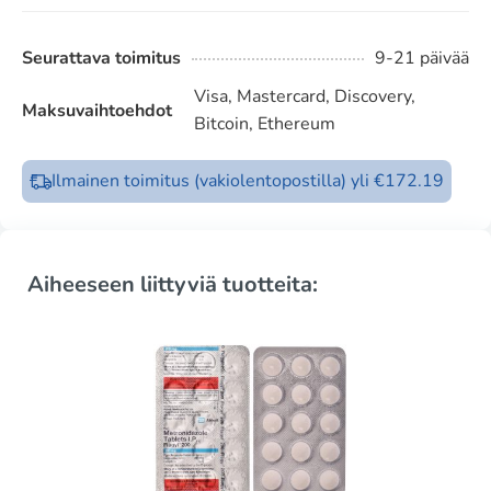
Seurattava toimitus
9-21 päivää
Visa, Mastercard, Discovery,
Maksuvaihtoehdot
Bitcoin, Ethereum
Ilmainen toimitus (vakiolentopostilla) yli €172.19
Aiheeseen liittyviä tuotteita: