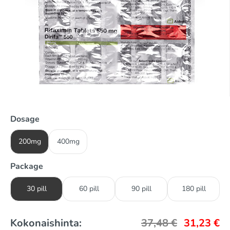
Dosage
200mg
400mg
Package
30 pill
60 pill
90 pill
180 pill
Kokonaishinta:
37,48
€
31,23
€