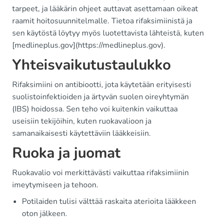
tarpeet, ja lääkärin ohjeet auttavat asettamaan oikeat
raamit hoitosuunnitelmalle. Tietoa rifaksimiinistä ja
sen käytöstä löytyy myös luotettavista lähteistä, kuten
[medlineplus.gov](https://medlineplus.gov).
Yhteisvaikutustaulukko
Rifaksimiini on antibiootti, jota käytetään erityisesti
suolistoinfektioiden ja ärtyvän suolen oireyhtymän
(IBS) hoidossa. Sen teho voi kuitenkin vaikuttaa
useisiin tekijöihin, kuten ruokavalioon ja
samanaikaisesti käytettäviin lääkkeisiin.
Ruoka ja juomat
Ruokavalio voi merkittävästi vaikuttaa rifaksimiinin
imeytymiseen ja tehoon.
Potilaiden tulisi välttää raskaita aterioita lääkkeen
oton jälkeen.