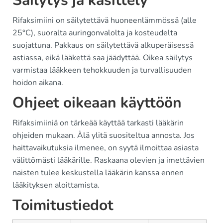
Säilytys ja käsittely
Rifaksimiini on säilytettävä huoneenlämmössä (alle
25°C), suoralta auringonvalolta ja kosteudelta
suojattuna. Pakkaus on säilytettävä alkuperäisessä
astiassa, eikä lääkettä saa jäädyttää. Oikea säilytys
varmistaa lääkkeen tehokkuuden ja turvallisuuden
hoidon aikana.
Ohjeet oikeaan käyttöön
Rifaksimiiniä on tärkeää käyttää tarkasti lääkärin
ohjeiden mukaan. Älä ylitä suositeltua annosta. Jos
haittavaikutuksia ilmenee, on syytä ilmoittaa asiasta
välittömästi lääkärille. Raskaana olevien ja imettävien
naisten tulee keskustella lääkärin kanssa ennen
lääkityksen aloittamista.
Toimitustiedot