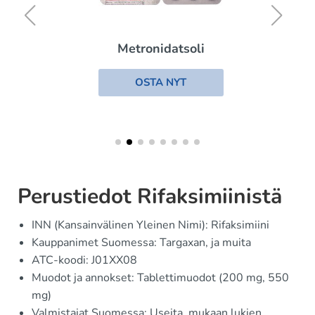
Metronidatsoli
OSTA NYT
Perustiedot Rifaksimiinistä
INN (Kansainvälinen Yleinen Nimi): Rifaksimiini
Kauppanimet Suomessa: Targaxan, ja muita
ATC-koodi: J01XX08
Muodot ja annokset: Tablettimuodot (200 mg, 550
mg)
Valmistajat Suomessa: Useita, mukaan lukien