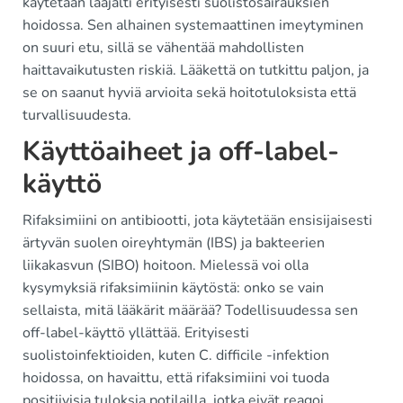
käytetään laajalti erityisesti suolistosairauksien
hoidossa. Sen alhainen systemaattinen imeytyminen
on suuri etu, sillä se vähentää mahdollisten
haittavaikutusten riskiä. Lääkettä on tutkittu paljon, ja
se on saanut hyviä arvioita sekä hoitotuloksista että
turvallisuudesta.
Käyttöaiheet ja off-label-
käyttö
Rifaksimiini on antibiootti, jota käytetään ensisijaisesti
ärtyvän suolen oireyhtymän (IBS) ja bakteerien
liikakasvun (SIBO) hoitoon. Mielessä voi olla
kysymyksiä rifaksimiinin käytöstä: onko se vain
sellaista, mitä lääkärit määrää? Todellisuudessa sen
off-label-käyttö yllättää. Erityisesti
suolistoinfektioiden, kuten C. difficile -infektion
hoidossa, on havaittu, että rifaksimiini voi tuoda
positiivisia tuloksia potilailla, jotka eivät reagoi