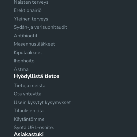
Naisten terveys
Erektiohäiriö
Yleinen terveys
Sydän-ja verisuonitaudit
Antibiootit
Masennuslääkkeet
Kipulääkkeet
Ihonhoito
Astma
Hyödyllistä tietoa
Tietoja meista
Ota yhteytta
Usein kysytyt kysymykset
Tilauksen tila
Käytäntömme
Syötä URL-osoite.
Asiakastuki