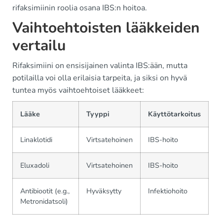
rifaksimiinin roolia osana IBS:n hoitoa.
Vaihtoehtoisten lääkkeiden
vertailu
Rifaksimiini on ensisijainen valinta IBS:ään, mutta
potilailla voi olla erilaisia tarpeita, ja siksi on hyvä
tuntea myös vaihtoehtoiset lääkkeet:
Lääke
Tyyppi
Käyttötarkoitus
Linaklotidi
Virtsatehoinen
IBS-hoito
Eluxadoli
Virtsatehoinen
IBS-hoito
Antibiootit (e.g.,
Hyväksytty
Infektiohoito
Metronidatsoli)