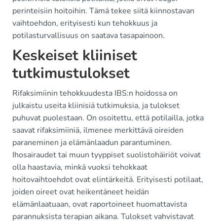
perinteisiin hoitoihin. Tämä tekee siitä kiinnostavan
vaihtoehdon, erityisesti kun tehokkuus ja
potilasturvallisuus on saatava tasapainoon.
Keskeiset kliiniset
tutkimustulokset
Rifaksimiinin tehokkuudesta IBS:n hoidossa on
julkaistu useita kliinisiä tutkimuksia, ja tulokset
puhuvat puolestaan. On osoitettu, että potilailla, jotka
saavat rifaksimiiniä, ilmenee merkittävä oireiden
paraneminen ja elämänlaadun parantuminen.
Ihosairaudet tai muun tyyppiset suolistohäiriöt voivat
olla haastavia, minkä vuoksi tehokkaat
hoitovaihtoehdot ovat elintärkeitä. Erityisesti potilaat,
joiden oireet ovat heikentäneet heidän
elämänlaatuaan, ovat raportoineet huomattavista
parannuksista terapian aikana. Tulokset vahvistavat