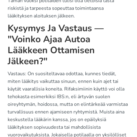
Tämän vuoksi potilaiden tulisi olla tietoisia tästä
riskistä ja tarpeesta sopeuttaa toimintaansa
lääkityksen aloituksen jälkeen.
Kysymys Ja Vastaus —
"Voinko Ajaa Autoa
Lääkkeen Ottamisen
Jälkeen?"
Vastaus: On suositeltavaa odottaa, kunnes tiedät,
miten lääkitys vaikuttaa sinuun, ennen kuin ajet tai
käytät vaarallisia koneita. Rifaksimiinin käyttö voi olla
tehokasta esimerkiksi IBS:n, eli ärtyvän suolen
oireyhtymän, hoidossa, mutta on elintärkeää varmistaa
turvallisuus ennen ajamiseen ryhtymistä. Muista aina
keskustella lääkärin kanssa, jos on epäilyksiä
lääkityksen sopivuudesta tai mahdollisista
vuorovaikutuksista. Jokaisella potilaalla on yksilölliset