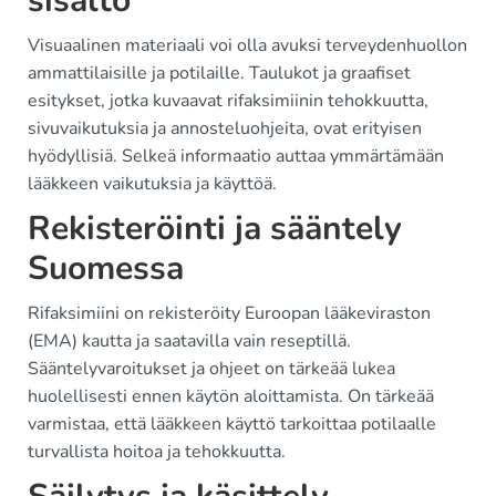
sisältö
Visuaalinen materiaali voi olla avuksi terveydenhuollon
ammattilaisille ja potilaille. Taulukot ja graafiset
esitykset, jotka kuvaavat rifaksimiinin tehokkuutta,
sivuvaikutuksia ja annosteluohjeita, ovat erityisen
hyödyllisiä. Selkeä informaatio auttaa ymmärtämään
lääkkeen vaikutuksia ja käyttöä.
Rekisteröinti ja sääntely
Suomessa
Rifaksimiini on rekisteröity Euroopan lääkeviraston
(EMA) kautta ja saatavilla vain reseptillä.
Sääntelyvaroitukset ja ohjeet on tärkeää lukea
huolellisesti ennen käytön aloittamista. On tärkeää
varmistaa, että lääkkeen käyttö tarkoittaa potilaalle
turvallista hoitoa ja tehokkuutta.