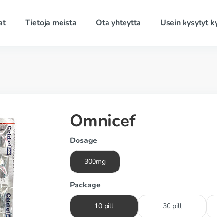
at
Tietoja meista
Ota yhteytta
Usein kysytyt 
Omnicef
Dosage
300mg
Package
10 pill
30 pill