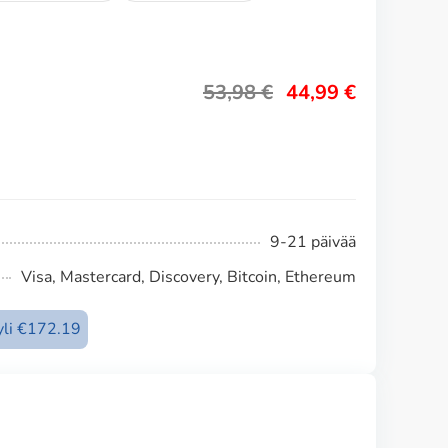
53,98
€
44,99
€
9-21 päivää
Visa, Mastercard, Discovery, Bitcoin, Ethereum
 yli €172.19