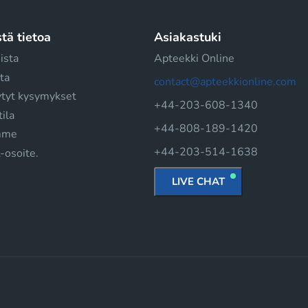
tä tietoa
Asiakastuki
ista
Apteekki Online
ta
contact@apteekkionline.com
ytyt kysymykset
+44-203-608-1340
tila
+44-808-189-1420
mme
+44-203-514-1638
-osoite.
LIVE CHAT