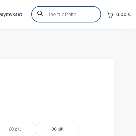
Products
search
kysymykset
0,00
€
60 pill
90 pill