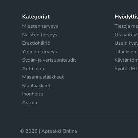
Kategoriat
Hyödyllis
Miesten terveys
Tietoja me
Naisten terveys
Ota yhteyt
Erektiohäiriö
Usein kys
Yleinen terveys
Tilauksen 
Sydän-ja verisuonitaudit
Käytäntö
Antibiootit
Syötä URL
Masennuslääkkeet
Kipulääkkeet
Ihonhoito
Astma
© 2026 | Apteekki Online