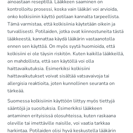
ainoastaan reseptillä. Lääkkeen saaminen on
kontrolloitu prosessi, koska vain lääkäri voi arvioida,
onko kolkisiinin käyttö potilaan kannalta tarpeellista.
Tämä varmistaa, että kolkisiinia käytetään oikein ja
turvallisesti. Potilaiden, jotka ovat kiinnostuneita tästä
lääkkeestä, kannattaa käydä lääkärin vastaanotolla
ennen sen käyttöä. On myös syytä huomioida, että
kolkisiini ei ole täysin riskitön. Kuten kaikilla lääkkeillä,
on mahdollista, että sen käytöllä voi olla
haittavaikutuksia. Esimerkiksi kolkisiini
haittavaikutukset voivat sisältää vatsavaivoja tai
allergisia reaktioita, joten kunnollinen seuranta on
tärkeää.
Suomessa kolkisiinin käyttöön liittyy myös tiettyjä
sääntöjä ja suosituksia. Esimerkiksi lääkkeen
antaminen erityisissä olosuhteissa, kuten raskaana
oleville tai imettäville naisille, voi vaatia tarkkaa
harkintaa. Potilaiden olisi hyvä keskustella lääkärin