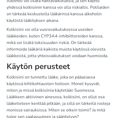
Alkoholi voi lisätä haittavaikutuksia, ja sen käyttö
yhdessä kolkisiinin kanssa voi olla riskialtis. Potilaiden
on tärkeää keskustella lääkärinsä kanssa alkoholin
käytöstä lääkityksen aikana.
Kolkisiini voi olla vuorovaikutuksessa useiden
lääkkeiden, kuten CYP3A4-inhibiittoreiden kanssa,
mikä voi lisätä toksisuuden riskiä. On tärkeää
informoida lääkäriä kaikista muista käytössä olevista
lääkkeistä, jotta yhteisvaikutukset voidaan huomioida.
Käytön perusteet
Kolkisiini on tunnettu lääke, joka on pääasiassa
käytössä kihtikohtausten hoitoon. Monet kysyvät,
miten ja missä kolkisiinia käytetään Suomessa.
Lääkkeen aktiivinen ainesosa, kolkisiini, on ollut osa
lääketieteen kenttää pitkään, ja sillä on tärkeitä rooleja
monissa sairauksissa. Miten se oikein toimii? Ja mitä
tulee sen saatavuuteen ja sääntelyyn?