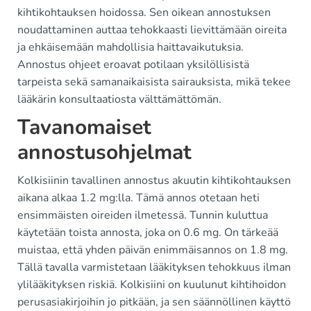
kihtikohtauksen hoidossa. Sen oikean annostuksen
noudattaminen auttaa tehokkaasti lievittämään oireita
ja ehkäisemään mahdollisia haittavaikutuksia.
Annostus ohjeet eroavat potilaan yksilöllisistä
tarpeista sekä samanaikaisista sairauksista, mikä tekee
lääkärin konsultaatiosta välttämättömän.
Tavanomaiset
annostusohjelmat
Kolkisiinin tavallinen annostus akuutin kihtikohtauksen
aikana alkaa 1.2 mg:lla. Tämä annos otetaan heti
ensimmäisten oireiden ilmetessä. Tunnin kuluttua
käytetään toista annosta, joka on 0.6 mg. On tärkeää
muistaa, että yhden päivän enimmäisannos on 1.8 mg.
Tällä tavalla varmistetaan lääkityksen tehokkuus ilman
ylilääkityksen riskiä. Kolkisiini on kuulunut kihtihoidon
perusasiakirjoihin jo pitkään, ja sen säännöllinen käyttö