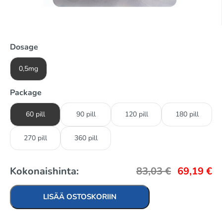
Dosage
0,5mg
Package
60 pill
90 pill
120 pill
180 pill
270 pill
360 pill
Kokonaishinta:
83,03
€
69,19
€
LISÄÄ OSTOSKORIIN