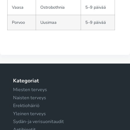
Vaasa
Ostrobothnia
5–9 päivää
Porvoo
Uusimaa
5–9 päivää
Kategoriat
Miesten terveys
Naisten terveys
Erektiohäiriö
Yleinen terveys
Sydän-ja verisuonitaudit
Antibiootit