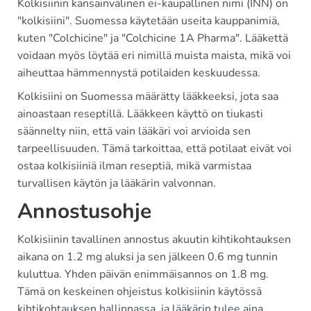
Kolkisiinin kansainvälinen ei-kaupallinen nimi (INN) on
"kolkisiini". Suomessa käytetään useita kauppanimiä,
kuten "Colchicine" ja "Colchicine 1A Pharma". Lääkettä
voidaan myös löytää eri nimillä muista maista, mikä voi
aiheuttaa hämmennystä potilaiden keskuudessa.
Kolkisiini on Suomessa määrätty lääkkeeksi, jota saa
ainoastaan reseptillä. Lääkkeen käyttö on tiukasti
säännelty niin, että vain lääkäri voi arvioida sen
tarpeellisuuden. Tämä tarkoittaa, että potilaat eivät voi
ostaa kolkisiiniä ilman reseptiä, mikä varmistaa
turvallisen käytön ja lääkärin valvonnan.
Annostusohje
Kolkisiinin tavallinen annostus akuutin kihtikohtauksen
aikana on 1.2 mg aluksi ja sen jälkeen 0.6 mg tunnin
kuluttua. Yhden päivän enimmäisannos on 1.8 mg.
Tämä on keskeinen ohjeistus kolkisiinin käytössä
kihtikohtauksen hallinnassa, ja lääkärin tulee aina