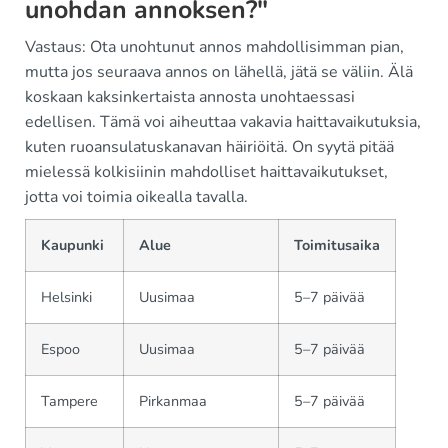
unohdan annoksen?"
Vastaus: Ota unohtunut annos mahdollisimman pian,
mutta jos seuraava annos on lähellä, jätä se väliin. Älä
koskaan kaksinkertaista annosta unohtaessasi
edellisen. Tämä voi aiheuttaa vakavia haittavaikutuksia,
kuten ruoansulatuskanavan häiriöitä. On syytä pitää
mielessä kolkisiinin mahdolliset haittavaikutukset,
jotta voi toimia oikealla tavalla.
Kaupunki
Alue
Toimitusaika
Helsinki
Uusimaa
5–7 päivää
Espoo
Uusimaa
5–7 päivää
Tampere
Pirkanmaa
5–7 päivää