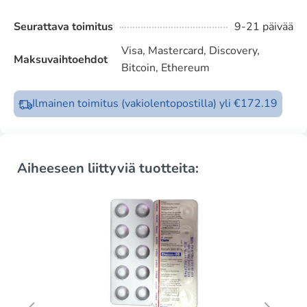
Seurattava toimitus
9-21 päivää
Visa, Mastercard, Discovery,
Maksuvaihtoehdot
Bitcoin, Ethereum
Ilmainen toimitus (vakiolentopostilla) yli €172.19
Aiheeseen liittyviä tuotteita: