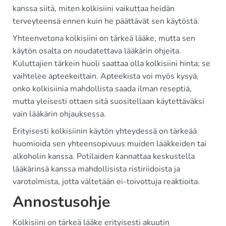
kanssa siitä, miten kolkisiini vaikuttaa heidän
terveyteensä ennen kuin he päättävät sen käytöstä.
Yhteenvetona kolkisiini on tärkeä lääke, mutta sen
käytön osalta on noudatettava lääkärin ohjeita.
Kuluttajien tärkein huoli saattaa olla kolkisiini hinta; se
vaihtelee apteekeittain. Apteekista voi myös kysyä,
onko kolkisiinia mahdollista saada ilman reseptiä,
mutta yleisesti ottaen sitä suositellaan käytettäväksi
vain lääkärin ohjauksessa.
Erityisesti kolkisiinin käytön yhteydessä on tärkeää
huomioida sen yhteensopivuus muiden lääkkeiden tai
alkoholin kanssa. Potilaiden kannattaa keskustella
lääkärinsä kanssa mahdollisista ristiriidoista ja
varotoimista, jotta vältetään ei-toivottuja reaktioita.
Annostusohje
Kolkisiini on tärkeä lääke erityisesti akuutin