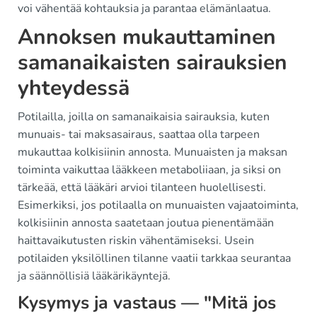
voi vähentää kohtauksia ja parantaa elämänlaatua.
Annoksen mukauttaminen
samanaikaisten sairauksien
yhteydessä
Potilailla, joilla on samanaikaisia sairauksia, kuten
munuais- tai maksasairaus, saattaa olla tarpeen
mukauttaa kolkisiinin annosta. Munuaisten ja maksan
toiminta vaikuttaa lääkkeen metaboliiaan, ja siksi on
tärkeää, että lääkäri arvioi tilanteen huolellisesti.
Esimerkiksi, jos potilaalla on munuaisten vajaatoiminta,
kolkisiinin annosta saatetaan joutua pienentämään
haittavaikutusten riskin vähentämiseksi. Usein
potilaiden yksilöllinen tilanne vaatii tarkkaa seurantaa
ja säännöllisiä lääkärikäyntejä.
Kysymys ja vastaus — "Mitä jos