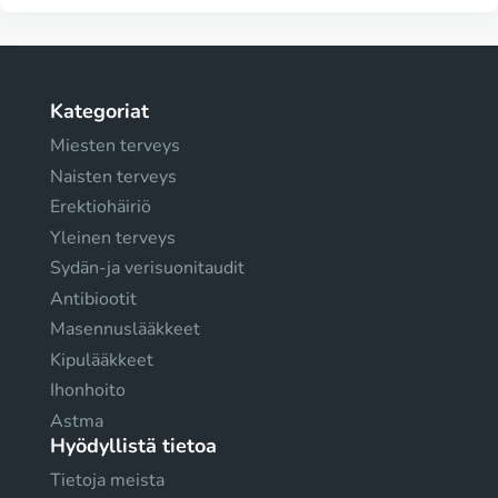
Kategoriat
Miesten terveys
Naisten terveys
Erektiohäiriö
Yleinen terveys
Sydän-ja verisuonitaudit
Antibiootit
Masennuslääkkeet
Kipulääkkeet
Ihonhoito
Astma
Hyödyllistä tietoa
Tietoja meista