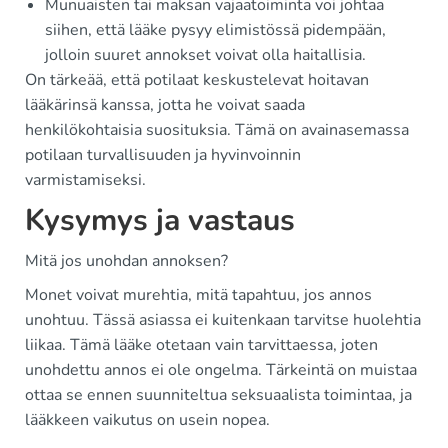
Munuaisten tai maksan vajaatoiminta voi johtaa
siihen, että lääke pysyy elimistössä pidempään,
jolloin suuret annokset voivat olla haitallisia.
On tärkeää, että potilaat keskustelevat hoitavan
lääkärinsä kanssa, jotta he voivat saada
henkilökohtaisia suosituksia. Tämä on avainasemassa
potilaan turvallisuuden ja hyvinvoinnin
varmistamiseksi.
Kysymys ja vastaus
Mitä jos unohdan annoksen?
Monet voivat murehtia, mitä tapahtuu, jos annos
unohtuu. Tässä asiassa ei kuitenkaan tarvitse huolehtia
liikaa. Tämä lääke otetaan vain tarvittaessa, joten
unohdettu annos ei ole ongelma. Tärkeintä on muistaa
ottaa se ennen suunniteltua seksuaalista toimintaa, ja
lääkkeen vaikutus on usein nopea.