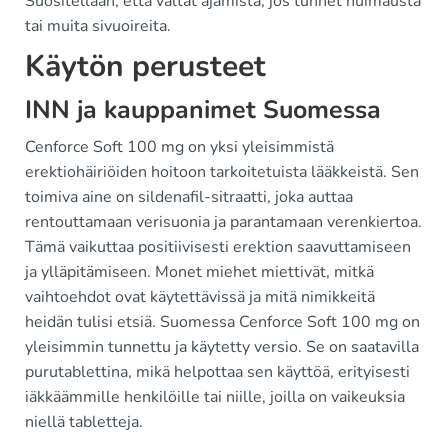
Suositellaan, että vältät ajamista, jos tunnet huimausta
tai muita sivuoireita.
Käytön perusteet
INN ja kauppanimet Suomessa
Cenforce Soft 100 mg on yksi yleisimmistä
erektiohäiriöiden hoitoon tarkoitetuista lääkkeistä. Sen
toimiva aine on sildenafil-sitraatti, joka auttaa
rentouttamaan verisuonia ja parantamaan verenkiertoa.
Tämä vaikuttaa positiivisesti erektion saavuttamiseen
ja ylläpitämiseen. Monet miehet miettivät, mitkä
vaihtoehdot ovat käytettävissä ja mitä nimikkeitä
heidän tulisi etsiä. Suomessa Cenforce Soft 100 mg on
yleisimmin tunnettu ja käytetty versio. Se on saatavilla
purutablettina, mikä helpottaa sen käyttöä, erityisesti
iäkkäämmille henkilöille tai niille, joilla on vaikeuksia
niellä tabletteja.