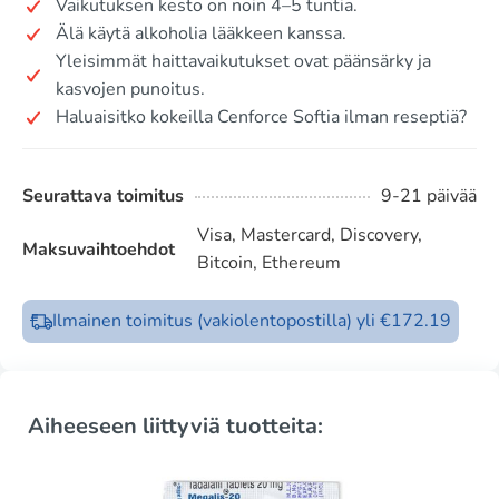
Vaikutuksen kesto on noin 4–5 tuntia.
Älä käytä alkoholia lääkkeen kanssa.
Yleisimmät haittavaikutukset ovat päänsärky ja
kasvojen punoitus.
Haluaisitko kokeilla Cenforce Softia ilman reseptiä?
Seurattava toimitus
9-21 päivää
Visa, Mastercard, Discovery,
Maksuvaihtoehdot
Bitcoin, Ethereum
Ilmainen toimitus (vakiolentopostilla) yli €172.19
Aiheeseen liittyviä tuotteita: