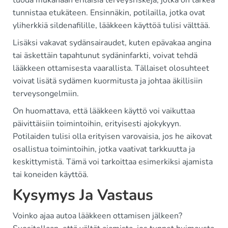
tuoda mukanaan erilaisia terveysriskejä, jotka on tärkeä
tunnistaa etukäteen. Ensinnäkin, potilailla, jotka ovat
yliherkkiä sildenafilille, lääkkeen käyttöä tulisi välttää.
Lisäksi vakavat sydänsairaudet, kuten epävakaa angina
tai äskettäin tapahtunut sydäninfarkti, voivat tehdä
lääkkeen ottamisesta vaarallista. Tällaiset olosuhteet
voivat lisätä sydämen kuormitusta ja johtaa äkillisiin
terveysongelmiin.
On huomattava, että lääkkeen käyttö voi vaikuttaa
päivittäisiin toimintoihin, erityisesti ajokykyyn.
Potilaiden tulisi olla erityisen varovaisia, jos he aikovat
osallistua toimintoihin, jotka vaativat tarkkuutta ja
keskittymistä. Tämä voi tarkoittaa esimerkiksi ajamista
tai koneiden käyttöä.
Kysymys Ja Vastaus
Voinko ajaa autoa lääkkeen ottamisen jälkeen?