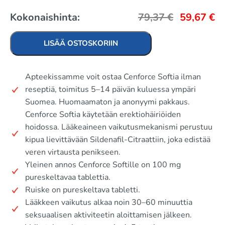
Kokonaishinta:
79,37
€
59,67
€
LISÄÄ OSTOSKORIIN
Apteekissamme voit ostaa Cenforce Softia ilman
reseptiä, toimitus 5–14 päivän kuluessa ympäri
Suomea. Huomaamaton ja anonyymi pakkaus.
Cenforce Softia käytetään erektiohäiriöiden
hoidossa. Lääkeaineen vaikutusmekanismi perustuu
kipua lievittävään Sildenafil-Citraattiin, joka edistää
veren virtausta penikseen.
Yleinen annos Cenforce Softille on 100 mg
pureskeltavaa tablettia.
Ruiske on pureskeltava tabletti.
Lääkkeen vaikutus alkaa noin 30–60 minuuttia
seksuaalisen aktiviteetin aloittamisen jälkeen.