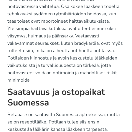
hoitovasteissa vaihtelua. Osa kokee lääkkeen todella
tehokkaaksi sydämen rytmihäiriöiden hoidossa, kun
taas toiset ovat raportoineet haittavaikutuksista.
Yleisimpiä haittavaikutuksia ovat olleet esimerkiksi
väsymys, huimaus ja päänsärky. Vastaavasti
vakavammat seuraukset, kuten bradykardia, ovat myös
tulleet esiin, mikä on aiheuttanut huolta potilaissa.
Potilaiden kiinnostus ja avoin keskustelu lääkkeiden
vaikutuksista ja turvallisuudesta on tärkeää, jotta
hoitovasteet voidaan optimoida ja mahdolliset riskit
minimoida.
Saatavuus ja ostopaikat
Suomessa
Betapace on saatavilla Suomessa apteekeissa, mutta
se on reseptilääke. Potilaan tulee siis ensin
keskustella lääkärin kanssa lääkkeen tarpeesta.