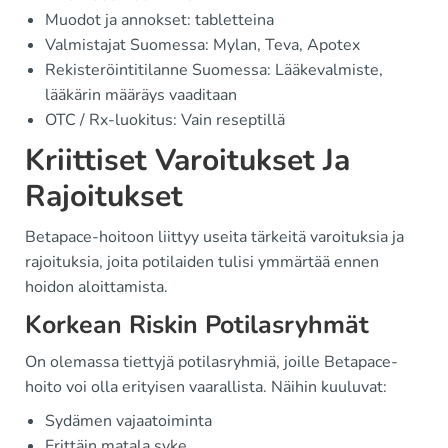
Muodot ja annokset: tabletteina
Valmistajat Suomessa: Mylan, Teva, Apotex
Rekisteröintitilanne Suomessa: Lääkevalmiste,
lääkärin määräys vaaditaan
OTC / Rx-luokitus: Vain reseptillä
Kriittiset Varoitukset Ja
Rajoitukset
Betapace-hoitoon liittyy useita tärkeitä varoituksia ja
rajoituksia, joita potilaiden tulisi ymmärtää ennen
hoidon aloittamista.
Korkean Riskin Potilasryhmät
On olemassa tiettyjä potilasryhmiä, joille Betapace-
hoito voi olla erityisen vaarallista. Näihin kuuluvat:
Sydämen vajaatoiminta
Erittäin matala syke