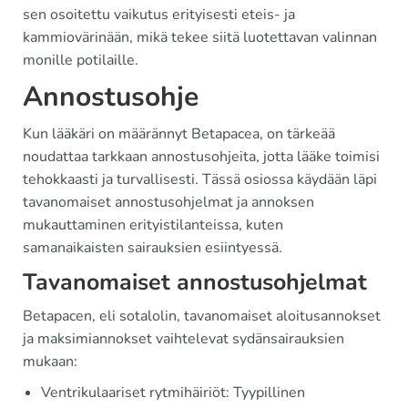
sen osoitettu vaikutus erityisesti eteis- ja
kammiovärinään, mikä tekee siitä luotettavan valinnan
monille potilaille.
Annostusohje
Kun lääkäri on määrännyt Betapacea, on tärkeää
noudattaa tarkkaan annostusohjeita, jotta lääke toimisi
tehokkaasti ja turvallisesti. Tässä osiossa käydään läpi
tavanomaiset annostusohjelmat ja annoksen
mukauttaminen erityistilanteissa, kuten
samanaikaisten sairauksien esiintyessä.
Tavanomaiset annostusohjelmat
Betapacen, eli sotalolin, tavanomaiset aloitusannokset
ja maksimiannokset vaihtelevat sydänsairauksien
mukaan:
Ventrikulaariset rytmihäiriöt: Tyypillinen