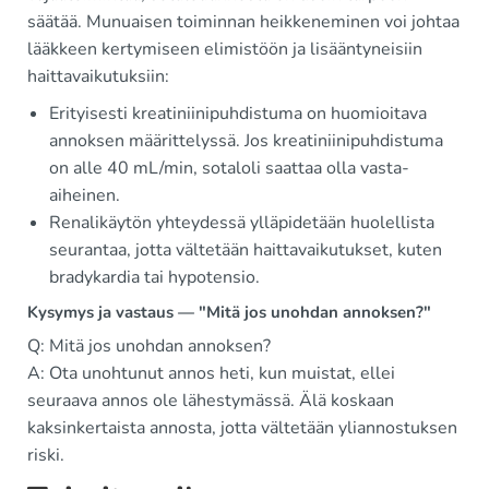
säätää. Munuaisen toiminnan heikkeneminen voi johtaa
lääkkeen kertymiseen elimistöön ja lisääntyneisiin
haittavaikutuksiin:
Erityisesti kreatiniinipuhdistuma on huomioitava
annoksen määrittelyssä. Jos kreatiniinipuhdistuma
on alle 40 mL/min, sotaloli saattaa olla vasta-
aiheinen.
Renalikäytön yhteydessä ylläpidetään huolellista
seurantaa, jotta vältetään haittavaikutukset, kuten
bradykardia tai hypotensio.
Kysymys ja vastaus — "Mitä jos unohdan annoksen?"
Q: Mitä jos unohdan annoksen?
A: Ota unohtunut annos heti, kun muistat, ellei
seuraava annos ole lähestymässä. Älä koskaan
kaksinkertaista annosta, jotta vältetään yliannostuksen
riski.