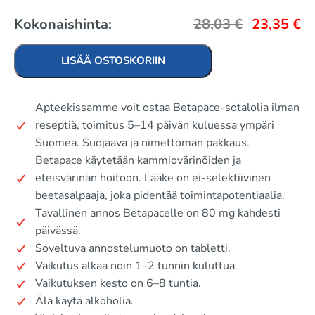
Kokonaishinta:
28,03
€
23,35
€
LISÄÄ OSTOSKORIIN
Apteekissamme voit ostaa Betapace-sotalolia ilman
reseptiä, toimitus 5–14 päivän kuluessa ympäri
Suomea. Suojaava ja nimettömän pakkaus.
Betapace käytetään kammiovärinöiden ja
eteisvärinän hoitoon. Lääke on ei-selektiivinen
beetasalpaaja, joka pidentää toimintapotentiaalia.
Tavallinen annos Betapacelle on 80 mg kahdesti
päivässä.
Soveltuva annostelumuoto on tabletti.
Vaikutus alkaa noin 1–2 tunnin kuluttua.
Vaikutuksen kesto on 6–8 tuntia.
Älä käytä alkoholia.