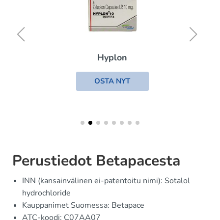
Hyplon
OSTA NYT
Perustiedot Betapacesta
INN (kansainvälinen ei-patentoitu nimi): Sotalol
hydrochloride
Kauppanimet Suomessa: Betapace
ATC-koodi: C07AA07