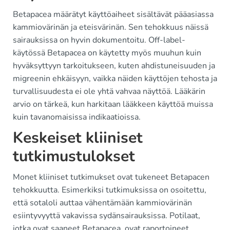
Betapacea määrätyt käyttöaiheet sisältävät pääasiassa
kammiovärinän ja eteisvärinän. Sen tehokkuus näissä
sairauksissa on hyvin dokumentoitu. Off-label-
käytössä Betapacea on käytetty myös muuhun kuin
hyväksyttyyn tarkoitukseen, kuten ahdistuneisuuden ja
migreenin ehkäisyyn, vaikka näiden käyttöjen tehosta ja
turvallisuudesta ei ole yhtä vahvaa näyttöä. Lääkärin
arvio on tärkeä, kun harkitaan lääkkeen käyttöä muissa
kuin tavanomaisissa indikaatioissa.
Keskeiset kliiniset
tutkimustulokset
Monet kliiniset tutkimukset ovat tukeneet Betapacen
tehokkuutta. Esimerkiksi tutkimuksissa on osoitettu,
että sotaloli auttaa vähentämään kammiovärinän
esiintyvyyttä vakavissa sydänsairauksissa. Potilaat,
jotka ovat saaneet Betapacea, ovat raportoineet