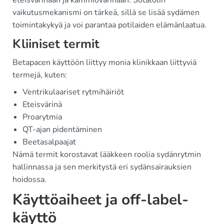
eteisvärinään ja kammiovärinään. Sotalolin
vaikutusmekanismi on tärkeä, sillä se lisää sydämen
toimintakykyä ja voi parantaa potilaiden elämänlaatua.
Kliiniset termit
Betapacen käyttöön liittyy monia klinikkaan liittyviä
termejä, kuten:
Ventrikulaariset rytmihäiriöt
Eteisvärinä
Proarytmia
QT-ajan pidentäminen
Beetasalpaajat
Nämä termit korostavat lääkkeen roolia sydänrytmin
hallinnassa ja sen merkitystä eri sydänsairauksien
hoidossa.
Käyttöaiheet ja off-label-
käyttö