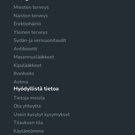
Miesten terveys
Naisten terveys
Erektiohäiriö
Yleinen terveys
Sydän-ja verisuonitaudit
Antibiootit
Masennuslääkkeet
Kipulääkkeet
Ihonhoito
Astma
Hyödyllistä tietoa
Tietoja meista
Ota yhteytta
Usein kysytyt kysymykset
Tilauksen tila
Käytäntömme