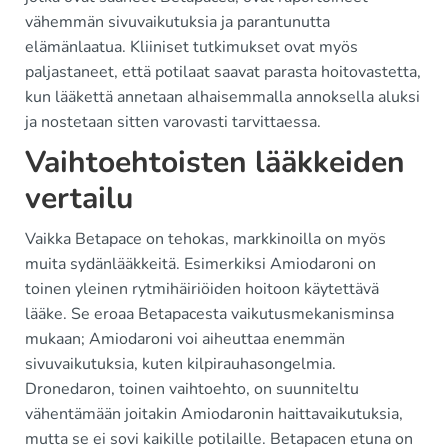
vähemmän sivuvaikutuksia ja parantunutta
elämänlaatua. Kliiniset tutkimukset ovat myös
paljastaneet, että potilaat saavat parasta hoitovastetta,
kun lääkettä annetaan alhaisemmalla annoksella aluksi
ja nostetaan sitten varovasti tarvittaessa.
Vaihtoehtoisten lääkkeiden
vertailu
Vaikka Betapace on tehokas, markkinoilla on myös
muita sydänlääkkeitä. Esimerkiksi Amiodaroni on
toinen yleinen rytmihäiriöiden hoitoon käytettävä
lääke. Se eroaa Betapacesta vaikutusmekanisminsa
mukaan; Amiodaroni voi aiheuttaa enemmän
sivuvaikutuksia, kuten kilpirauhasongelmia.
Dronedaron, toinen vaihtoehto, on suunniteltu
vähentämään joitakin Amiodaronin haittavaikutuksia,
mutta se ei sovi kaikille potilaille. Betapacen etuna on