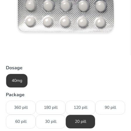
Dosage
40mg
Package
360 pill
180 pill
120 pill
90 pill
60 pill
30 pill
20 pill