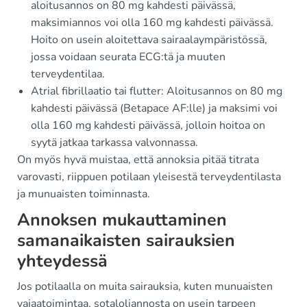
aloitusannos on 80 mg kahdesti päivässä,
maksimiannos voi olla 160 mg kahdesti päivässä.
Hoito on usein aloitettava sairaalaympäristössä,
jossa voidaan seurata ECG:tä ja muuten
terveydentilaa.
Atrial fibrillaatio tai flutter: Aloitusannos on 80 mg
kahdesti päivässä (Betapace AF:lle) ja maksimi voi
olla 160 mg kahdesti päivässä, jolloin hoitoa on
syytä jatkaa tarkassa valvonnassa.
On myös hyvä muistaa, että annoksia pitää titrata
varovasti, riippuen potilaan yleisestä terveydentilasta
ja munuaisten toiminnasta.
Annoksen mukauttaminen
samanaikaisten sairauksien
yhteydessä
Jos potilaalla on muita sairauksia, kuten munuaisten
vajaatoimintaa, sotaloliannosta on usein tarpeen