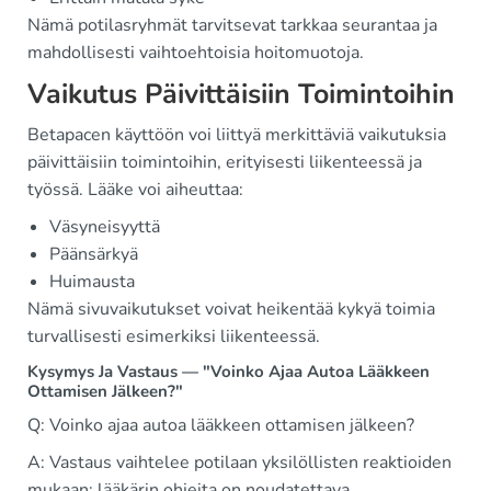
Nämä potilasryhmät tarvitsevat tarkkaa seurantaa ja
mahdollisesti vaihtoehtoisia hoitomuotoja.
Vaikutus Päivittäisiin Toimintoihin
Betapacen käyttöön voi liittyä merkittäviä vaikutuksia
päivittäisiin toimintoihin, erityisesti liikenteessä ja
työssä. Lääke voi aiheuttaa:
Väsyneisyyttä
Päänsärkyä
Huimausta
Nämä sivuvaikutukset voivat heikentää kykyä toimia
turvallisesti esimerkiksi liikenteessä.
Kysymys Ja Vastaus — "Voinko Ajaa Autoa Lääkkeen
Ottamisen Jälkeen?"
Q: Voinko ajaa autoa lääkkeen ottamisen jälkeen?
A: Vastaus vaihtelee potilaan yksilöllisten reaktioiden
mukaan; lääkärin ohjeita on noudatettava.