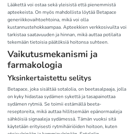
Lääkettä voi ostaa sekä yleisistä että pienemmistä
apteekeista. On myös mahdollista löytää Betapace
generiikkovaihtoehtoina, mikä voi olla
kustannustehokkaampaa. Apteekkien verkkosivuilta voi
tarkistaa saatavuuden ja hinnan, mikä auttaa potilaita
tekemään tietoisia päätöksiä hoitonsa suhteen.
Vaikutusmekanismi ja
farmakologia
Yksinkertaistettu selitys
Betapace, joka sisältää sotalolia, on beetasalpaaja, jolla
on kyky hidastaa sydämen sykettä ja tasapainottaa
sydämen rytmiä. Se toimii estämällä beeta-
reseptoreita, mikä auttaa hillitsemään epänormaaleja
sähköisiä signaaleja sydämessä. Tämän vuoksi sitä
käytetään erityisesti rytmihäiriöiden hoitoon, kuten