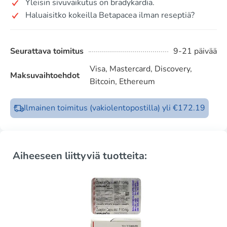
Yleisin sivuvaikutus on bradykardia.
Haluaisitko kokeilla Betapacea ilman reseptiä?
Seurattava toimitus
9-21 päivää
Visa, Mastercard, Discovery,
Maksuvaihtoehdot
Bitcoin, Ethereum
Ilmainen toimitus (vakiolentopostilla) yli €172.19
Aiheeseen liittyviä tuotteita: