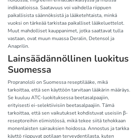
hoidossa, migreenin ennaltaehkäisyssä ja muissa
indikaatioissa. Saatavuus voi vaihdella riippuen
paikallisista säännöksistä ja lääketehtaista, minkä
vuoksi on tärkeää tarkistaa paikalliset lääkeluettelot.
Muut mahdolliset kauppanimet, jotka saattavat tulla
vastaan, ovat muun muassa Deralin, Detensol ja
Anaprilin.
Lainsäädännöllinen luokitus
Suomessa
Propranololi on Suomessa reseptilääke, mikä
tarkoittaa, että sen käyttöön tarvitaan lääkärin määräys.
Se kuuluu ATC-luokituksessa beetasalpaajiin,
erityisesti ei-selektiivisiin beetasalpaajiin. Tämä
tarkoittaa, että sen vaikutukset kohdistuvat useisiin β-
reseptoreihin elimistössä, mikä tekee siitä tehokkaan
monenlaisten sairauksien hoidossa. Annostus ja tarkka
käyttö riippuvat potilaan terveydentilasta, kuten