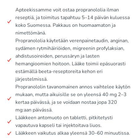
Apteekissamme voit ostaa propranololia ilman
reseptiä, ja toimitus tapahtuu 5–14 päivän kuluessa
koko Suomessa. Pakkaus on huomaamaton ja
nimettömänä.
Propranololia käytetään verenpainetaudin, anginan,
sydämen rytmihäiriöiden, migreenin profylaksian,
ahdistusoireiden, perussäryn ja lasten
hemangioomien hoitoon. Lääke toimii epäsuorasti
estämällä beeta-reseptoreita kehon eri
järjestelmissä.
Propranololin tavanomainen annos vaihtelee käytön
mukaan, mutta aikuisille se on yleensä 40 mg 2–3
kertaa päivässä, ja se voidaan nostaa jopa 320
mg:aan päivässä.
Lääkkeen antomuoto on tabletti, pitkitetysti
vapautuva kapseli tai injektoitava liuos.
Lääkkeen vaikutus alkaa yleensä 30–60 minuutissa.