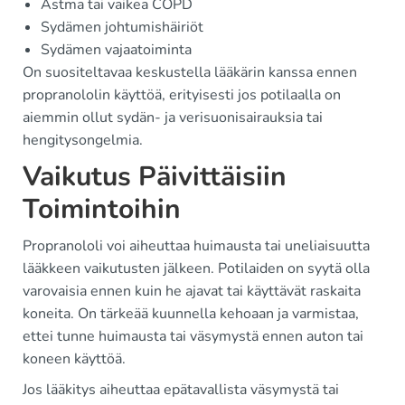
Astma tai vaikea COPD
Sydämen johtumishäiriöt
Sydämen vajaatoiminta
On suositeltavaa keskustella lääkärin kanssa ennen
propranololin käyttöä, erityisesti jos potilaalla on
aiemmin ollut sydän- ja verisuonisairauksia tai
hengitysongelmia.
Vaikutus Päivittäisiin
Toimintoihin
Propranololi voi aiheuttaa huimausta tai uneliaisuutta
lääkkeen vaikutusten jälkeen. Potilaiden on syytä olla
varovaisia ennen kuin he ajavat tai käyttävät raskaita
koneita. On tärkeää kuunnella kehoaan ja varmistaa,
ettei tunne huimausta tai väsymystä ennen auton tai
koneen käyttöä.
Jos lääkitys aiheuttaa epätavallista väsymystä tai