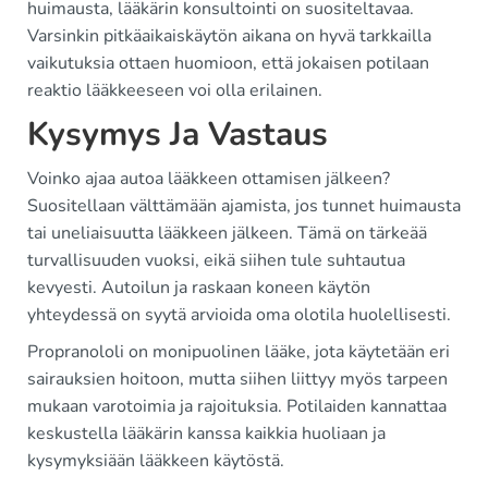
huimausta, lääkärin konsultointi on suositeltavaa.
Varsinkin pitkäaikaiskäytön aikana on hyvä tarkkailla
vaikutuksia ottaen huomioon, että jokaisen potilaan
reaktio lääkkeeseen voi olla erilainen.
Kysymys Ja Vastaus
Voinko ajaa autoa lääkkeen ottamisen jälkeen?
Suositellaan välttämään ajamista, jos tunnet huimausta
tai uneliaisuutta lääkkeen jälkeen. Tämä on tärkeää
turvallisuuden vuoksi, eikä siihen tule suhtautua
kevyesti. Autoilun ja raskaan koneen käytön
yhteydessä on syytä arvioida oma olotila huolellisesti.
Propranololi on monipuolinen lääke, jota käytetään eri
sairauksien hoitoon, mutta siihen liittyy myös tarpeen
mukaan varotoimia ja rajoituksia. Potilaiden kannattaa
keskustella lääkärin kanssa kaikkia huoliaan ja
kysymyksiään lääkkeen käytöstä.