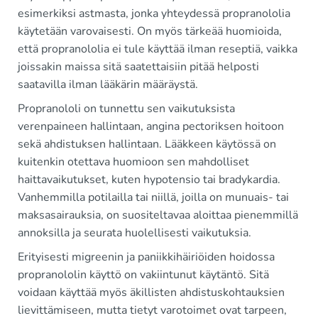
esimerkiksi astmasta, jonka yhteydessä propranololia
käytetään varovaisesti. On myös tärkeää huomioida,
että propranololia ei tule käyttää ilman reseptiä, vaikka
joissakin maissa sitä saatettaisiin pitää helposti
saatavilla ilman lääkärin määräystä.
Propranololi on tunnettu sen vaikutuksista
verenpaineen hallintaan, angina pectoriksen hoitoon
sekä ahdistuksen hallintaan. Lääkkeen käytössä on
kuitenkin otettava huomioon sen mahdolliset
haittavaikutukset, kuten hypotensio tai bradykardia.
Vanhemmilla potilailla tai niillä, joilla on munuais- tai
maksasairauksia, on suositeltavaa aloittaa pienemmillä
annoksilla ja seurata huolellisesti vaikutuksia.
Erityisesti migreenin ja paniikkihäiriöiden hoidossa
propranololin käyttö on vakiintunut käytäntö. Sitä
voidaan käyttää myös äkillisten ahdistuskohtauksien
lievittämiseen, mutta tietyt varotoimet ovat tarpeen,