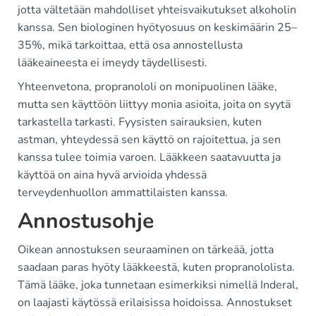
jotta vältetään mahdolliset yhteisvaikutukset alkoholin
kanssa. Sen biologinen hyötyosuus on keskimäärin 25–
35%, mikä tarkoittaa, että osa annostellusta
lääkeaineesta ei imeydy täydellisesti.
Yhteenvetona, propranololi on monipuolinen lääke,
mutta sen käyttöön liittyy monia asioita, joita on syytä
tarkastella tarkasti. Fyysisten sairauksien, kuten
astman, yhteydessä sen käyttö on rajoitettua, ja sen
kanssa tulee toimia varoen. Lääkkeen saatavuutta ja
käyttöä on aina hyvä arvioida yhdessä
terveydenhuollon ammattilaisten kanssa.
Annostusohje
Oikean annostuksen seuraaminen on tärkeää, jotta
saadaan paras hyöty lääkkeestä, kuten propranololista.
Tämä lääke, joka tunnetaan esimerkiksi nimellä Inderal,
on laajasti käytössä erilaisissa hoidoissa. Annostukset