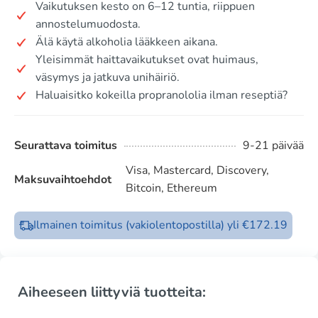
Vaikutuksen kesto on 6–12 tuntia, riippuen
annostelumuodosta.
Älä käytä alkoholia lääkkeen aikana.
Yleisimmät haittavaikutukset ovat huimaus,
väsymys ja jatkuva unihäiriö.
Haluaisitko kokeilla propranololia ilman reseptiä?
Seurattava toimitus
9-21 päivää
Visa, Mastercard, Discovery,
Maksuvaihtoehdot
Bitcoin, Ethereum
Ilmainen toimitus (vakiolentopostilla) yli €172.19
Aiheeseen liittyviä tuotteita: