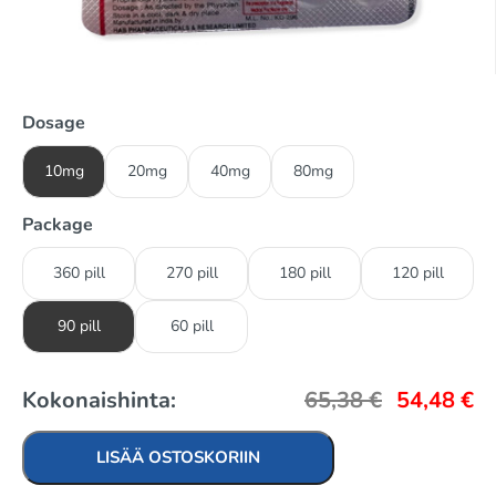
Dosage
10mg
20mg
40mg
80mg
Package
360 pill
270 pill
180 pill
120 pill
90 pill
60 pill
Kokonaishinta:
65,38
€
54,48
€
LISÄÄ OSTOSKORIIN