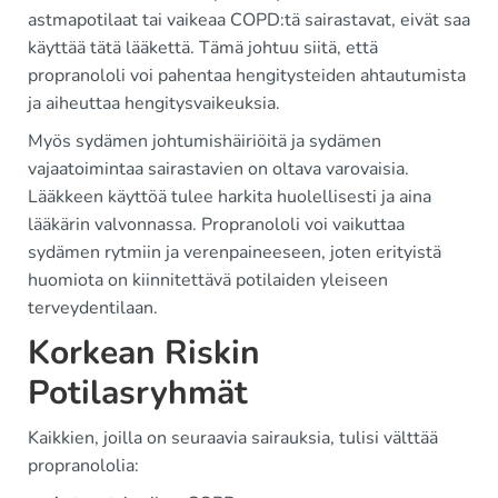
astmapotilaat tai vaikeaa COPD:tä sairastavat, eivät saa
käyttää tätä lääkettä. Tämä johtuu siitä, että
propranololi voi pahentaa hengitysteiden ahtautumista
ja aiheuttaa hengitysvaikeuksia.
Myös sydämen johtumishäiriöitä ja sydämen
vajaatoimintaa sairastavien on oltava varovaisia.
Lääkkeen käyttöä tulee harkita huolellisesti ja aina
lääkärin valvonnassa. Propranololi voi vaikuttaa
sydämen rytmiin ja verenpaineeseen, joten erityistä
huomiota on kiinnitettävä potilaiden yleiseen
terveydentilaan.
Korkean Riskin
Potilasryhmät
Kaikkien, joilla on seuraavia sairauksia, tulisi välttää
propranololia: