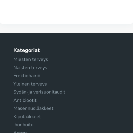
Kategoriat
Miesten terveys
Naisten terveys
Erektiohäiriö
Yleinen terveys
Sydän-ja verisuonitaudit
Antibiootit
Masennuslääkkeet
Kipulääkkeet
Ihonhoito
Astma