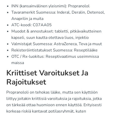
INN (kansainvälinen yleisnimi): Propranolol
Tavaramerkit Suomessa: Inderal, Deralin, Detensol,
Anaprilin ja muita
ATC-koodi: C07AA05
Muodot & annostukset: tabletti, pitkävaikutteinen
kapseli, suun kautta otettava liuos, injektio
Valmistajat Suomessa: AstraZeneca, Teva ja muut
Rekisteröintistatukset Suomessa: Reseptilääke
OTC / Rx-luokitus: Reseptivaatimus useimmissa
maissa
Kriittiset Varoitukset Ja
Rajoitukset
Propranololi on tehokas lääke, mutta sen käyttöön
liittyy joitakin kriittisiä varoituksia ja rajoituksia, jotka
on tärkeää ottaa huomioon ennen käyttöä. Erityisesti
korkeaa riskiä kantavat potilasryhmät, kuten