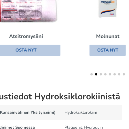
Atsitromysiini
Molnunat
OSTA NYT
OSTA NYT
ustiedot Hydroksiklorokiinistä
Kansainvälinen Yksityisnimi)
Hydroksiklorokiini
dinimet Suomessa
Plaquenil, Hydroquin