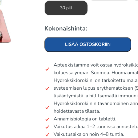
30 pill
Kokonaishinta:
LISÄÄ OSTOSKORIIN
Apteekistamme voit ostaa hydroksiklor
kuluessa ympäri Suomea. Huomaamato
Hydroksiklorokiini on tarkoitettu mala
systeemisen lupus erythematoksen (SLE
lisääntymistä ja hillitsemällä immuuni
Hydroksiklorokiinin tavanomainen an
hoidettavasta tilasta.
Annamisbiologia on tabletti.
Vaikutus alkaa 1–2 tunnissa annostelu
Vaikutusaika on noin 4–8 tuntia.