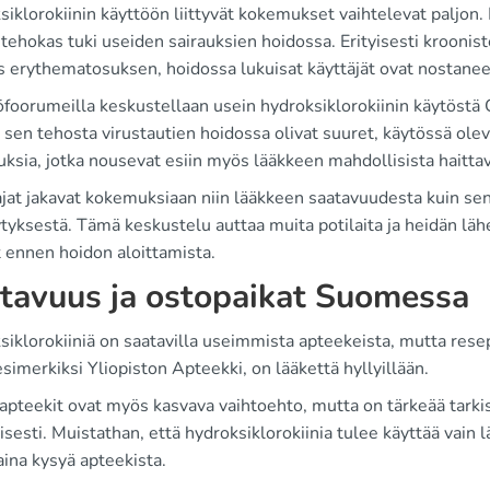
iklorokiinin käyttöön liittyvät kokemukset vaihtelevat paljon.
 tehokas tuki useiden sairauksien hoidossa. Erityisesti kroon
s erythematosuksen, hoidossa lukuisat käyttäjät ovat nostaneet
öfoorumeilla keskustellaan usein hydroksiklorokiinin käytöstä
 sen tehosta virustautien hoidossa olivat suuret, käytössä oleva 
ksia, jotka nousevat esiin myös lääkkeen mahdollisista haittav
jat jakavat kokemuksiaan niin lääkkeen saatavuudesta kuin sen 
ytyksestä. Tämä keskustelu auttaa muita potilaita ja heidän l
it ennen hoidon aloittamista.
tavuus ja ostopaikat Suomessa
iklorokiiniä on saatavilla useimmista apteekeista, mutta resep
simerkiksi Yliopiston Apteekki, on lääkettä hyllyillään.
apteekit ovat myös kasvava vaihtoehto, mutta on tärkeää tarki
isesti. Muistathan, että hydroksiklorokiinia tulee käyttää vain
 aina kysyä apteekista.