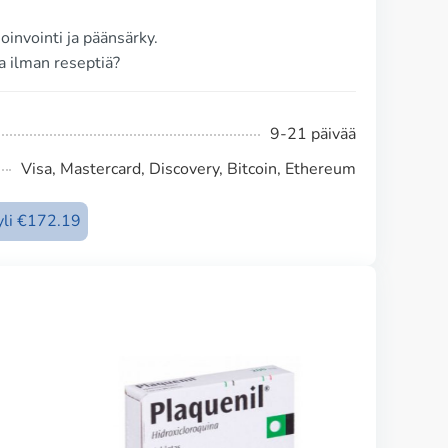
invointi ja päänsärky.
ia ilman reseptiä?
9-21 päivää
Visa, Mastercard, Discovery, Bitcoin, Ethereum
 yli €172.19