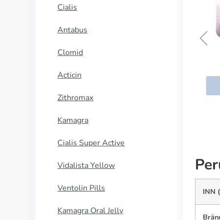
Cialis
Antabus
Clomid
Symmetrel
Acticin
OSTA NYT
Zithromax
Kamagra
Cialis Super Active
Per
Vidalista Yellow
Ventolin Pills
INN (
Kamagra Oral Jelly
Brän