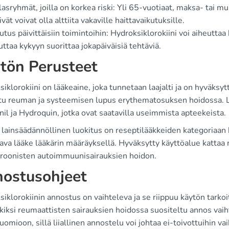
lasryhmät, joilla on korkea riski: Yli 65-vuotiaat, maksa- tai m
ivät voivat olla alttiita vakaville haittavaikutuksille.
utus päivittäisiin toimintoihin: Hydroksiklorokiini voi aiheuttaa
uttaa kykyyn suorittaa jokapäiväisiä tehtäviä.
tön Perusteet
iklorokiini on lääkeaine, joka tunnetaan laajalti ja on hyväks
tu reuman ja systeemisen lupus erythematosuksen hoidossa. Lä
il ja Hydroquin, jotka ovat saatavilla useimmista apteekeista.
lainsäädännöllinen luokitus on reseptilääkkeiden kategoriaan k
ava lääke lääkärin määräyksellä. Hyväksytty käyttöalue kattaa n
roonisten autoimmuunisairauksien hoidon.
ostusohjeet
iklorokiinin annostus on vaihteleva ja se riippuu käytön tarkoit
kiksi reumaattisten sairauksien hoidossa suositeltu annos va
uomioon, sillä liiallinen annostelu voi johtaa ei-toivottuihin vai