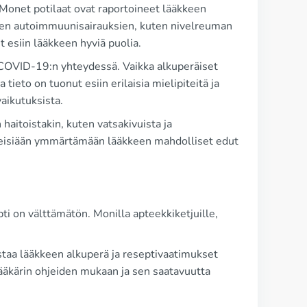
 Monet potilaat ovat raportoineet lääkkeen
isten autoimmuunisairauksien, kuten nivelreuman
 esiin lääkkeen hyviä puolia.
 COVID-19:n yhteydessä. Vaikka alkuperäiset
tieto on tuonut esiin erilaisia mielipiteitä ja
aikutuksista.
haitoistakin, kuten vatsakivuista ja
äheisiään ymmärtämään lääkkeen mahdolliset edut
ti on välttämätön. Monilla apteekkiketjuille,
staa lääkkeen alkuperä ja reseptivaatimukset
 lääkärin ohjeiden mukaan ja sen saatavuutta