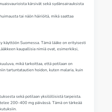
unuaisvaurioista kärsivät sekä sydänsairauksista
 huimausta tai näön häiriöitä, mikä saattaa
ytty käyttöön Suomessa. Tämä lääke on erityisesti
äkkeen kaupallisia nimiä ovat, esimerkiksi,
uuluva, mikä tarkoittaa, että potilaan on
iin tartuntatautien hoidon, kuten malaria, kuin
uksesta sekä potilaan yksilöllisistä tarpeista.
ihtelee 200–400 mg päivässä. Tämä on tärkeää
kutuksiin.