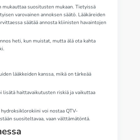
an mukauttaa suositusten mukaan. Tietyissä
erityisen varovainen annoksen säätö. Lääkäreiden
tarvittaessa säätää annosta kliinisten havaintojen
nos heti, kun muistat, mutta älä ota kahta
ki.
muiden lääkkeiden kanssa, mikä on tärkeää
 lisätä haittavaikutusten riskiä ja vaikuttaa
 hydroksiklorokiini voi nostaa QTV-
kästään suositeltavaa, vaan välttämätöntä.
messa