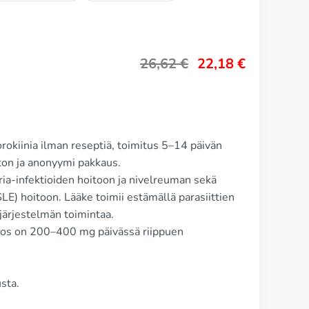
26,62
€
22,18
€
okiinia ilman reseptiä, toimitus 5–14 päivän
n ja anonyymi pakkaus.
ria-infektioiden hoitoon ja nivelreuman sekä
) hoitoon. Lääke toimii estämällä parasiittien
järjestelmän toimintaa.
nos on 200–400 mg päivässä riippuen
sta.