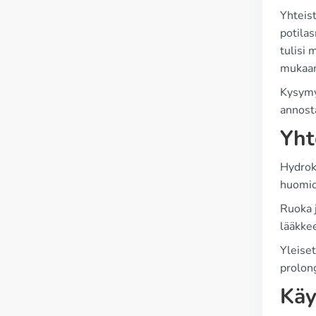
Yhteis
potilas
tulisi 
mukaa
Kysymy
annosta
Yht
Hydroks
huomio
Ruoka j
lääkke
Yleiset
prolong
Käy