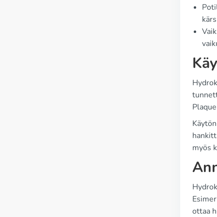
Poti
kärs
Vaik
vaik
Käy
Hydroks
tunnet
Plaquen
Käytön 
hankitt
myös k
Ann
Hydroks
Esimer
ottaa h