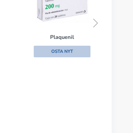
Plaquenil
OSTA NYT