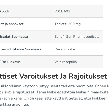
koodi
P01BA02
ot ja annokset
Tabletit, 200 mg
istajat Suomessa
Sanofi, Sun Pharmaceuticals
steröintitilanne Suomessa
Reseptilääke
 Rx-luokitus
Vain reseptillä
ittiset Varoitukset Ja Rajoitukset
iklorokiinin käyttöön liittyy useita tärkeitä huomioita. Ennen
ät riskit ja rajoitukset. Tämä lääke edellyttää lääkärin määräystä
akson aikana. On tärkeää, että käyttäjät tietävät, että lääkkeen 
arkkaa arviointia.