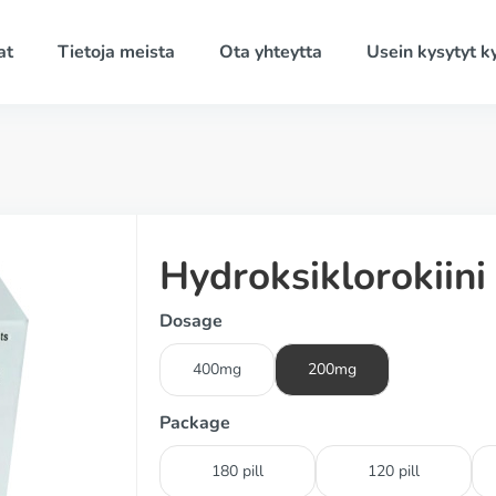
at
Tietoja meista
Ota yhteytta
Usein kysytyt 
Hydroksiklorokiini
Dosage
400mg
200mg
Package
180 pill
120 pill