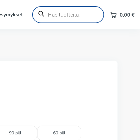
Products
search
kysymykset
0,00
€
90 pill
60 pill