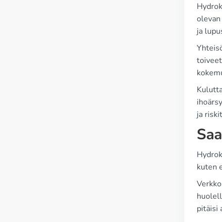
Hydroks
olevan
ja lupu
Yhteis
toiveet
kokemu
Kulutta
ihoärs
ja risk
Saa
Hydroks
kuten e
Verkko
huolell
pitäisi