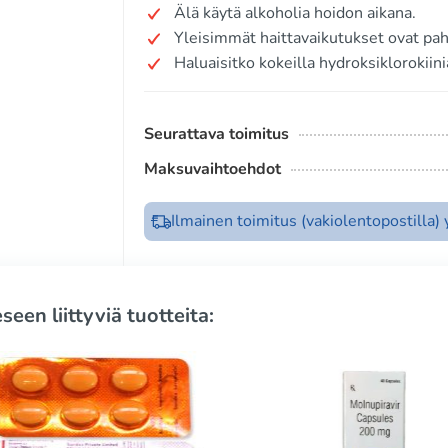
Älä käytä alkoholia hoidon aikana.
Yleisimmät haittavaikutukset ovat paho
Haluaisitko kokeilla hydroksiklorokiin
Seurattava toimitus
Maksuvaihtoehdot
Ilmainen toimitus (vakiolentopostilla)
seen liittyviä tuotteita: