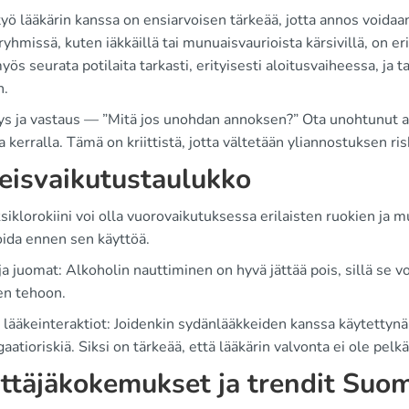
työ lääkärin kanssa on ensiarvoisen tärkeää, jotta annos voida
ryhmissä, kuten iäkkäillä tai munuaisvaurioista kärsivillä, on 
myös seurata potilaita tarkasti, erityisesti aloitusvaiheessa, ja 
n.
s ja vastaus — ”Mitä jos unohdan annoksen?” Ota unohtunut an
 kerralla. Tämä on kriittistä, jotta vältetään yliannostuksen ris
eisvaikutustaulukko
iklorokiini voi olla vuorovaikutuksessa erilaisten ruokien ja 
ida ennen sen käyttöä.
a juomat: Alkoholin nauttiminen on hyvä jättää pois, sillä se voi
en tehoon.
 lääkeinteraktiot: Joidenkin sydänlääkkeiden kanssa käytettynä
aatioriskiä. Siksi on tärkeää, että lääkärin valvonta ei ole pel
ttäjäkokemukset ja trendit Suo